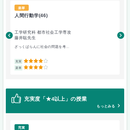
楽単
人間行動学
(46)
人
工学研究科 都市社会工学専攻
工
藤井聡先生
藤
ざっくばらんに社会の問題を考...
人
4
充実
充
4
楽単
楽
充実度「★4以上」の授業
もっとみる
充実