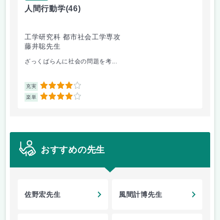
人間行動学
(46)
人
工学研究科 都市社会工学専攻
工
藤井聡先生
藤
ざっくばらんに社会の問題を考...
人
4
充実
充
4
楽単
楽
おすすめの先生
佐野宏先生
風間計博先生