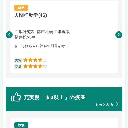
楽単
人間行動学
(46)
人
工学研究科 都市社会工学専攻
工
藤井聡先生
藤
ざっくばらんに社会の問題を考...
人
4
充実
充
4
楽単
楽
充実度「★4以上」の授業
もっとみる
充実