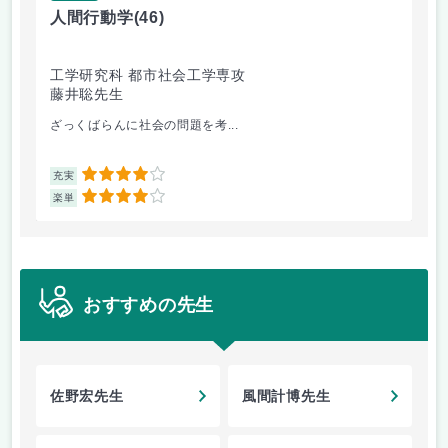
人間行動学
(46)
人
工学研究科 都市社会工学専攻
工
藤井聡先生
藤
ざっくばらんに社会の問題を考...
人
4
充実
充
4
楽単
楽
おすすめの先生
佐野宏先生
風間計博先生