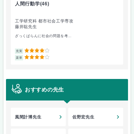
人間行動学
(46)
人
工学研究科 都市社会工学専攻
工
藤井聡先生
藤
ざっくばらんに社会の問題を考...
人
4
充実
充
4
楽単
楽
おすすめの先生
風間計博先生
佐野宏先生