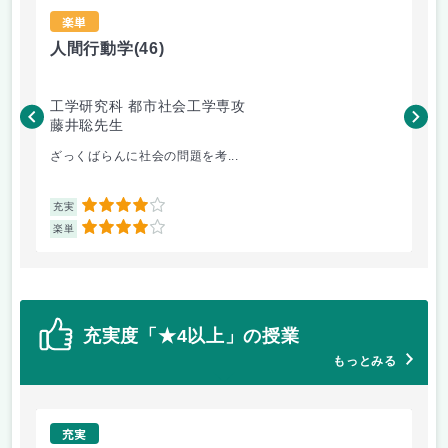
楽単
人間行動学
(46)
人
工学研究科 都市社会工学専攻
工
藤井聡先生
藤
ざっくばらんに社会の問題を考...
人
4
充実
充
4
楽単
楽
充実度「★4以上」の授業
もっとみる
充実