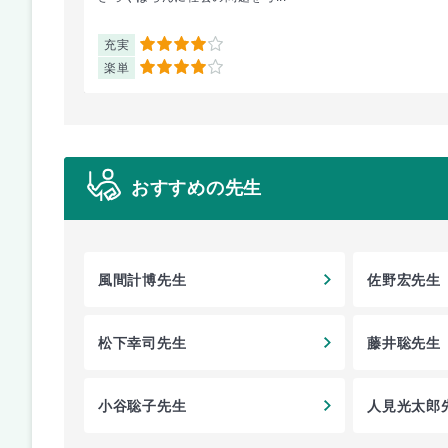
充実
4
楽単
4
おすすめの先生
風間計博先生
佐野宏先生
松下幸司先生
藤井聡先生
小谷聡子先生
人見光太郎