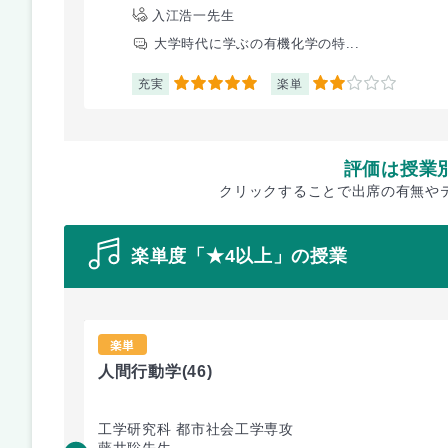
入江浩一先生
大学時代に学ぶの有機化学の特...
充実
楽単
5
2
評価は授業
クリックすることで出席の有無や
楽単度「★4以上」の授業
楽単
人間行動学
(46)
工学研究科 都市社会工学専攻
藤井聡先生