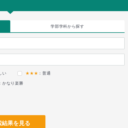
学部学科
から探す
しい
★★★
：普通
：かなり楽勝
索結果を見る