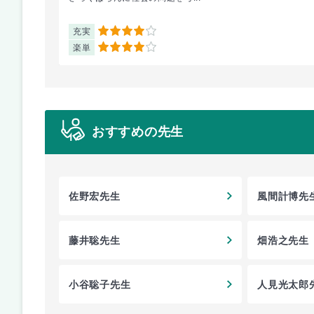
充実
4
楽単
4
おすすめの先生
佐野宏先生
風間計博先
藤井聡先生
畑浩之先生
小谷聡子先生
人見光太郎