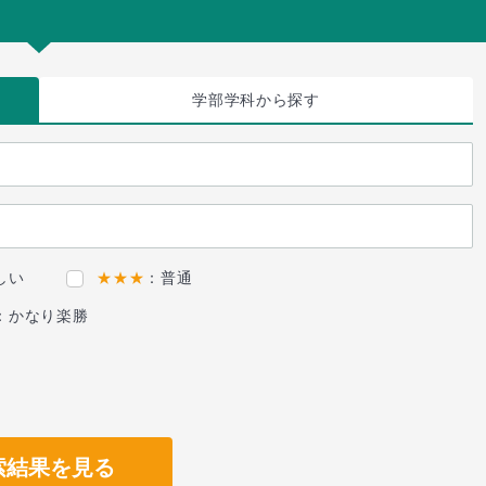
学部学科
から探す
しい
★★★
：普通
：かなり楽勝
索結果を見る