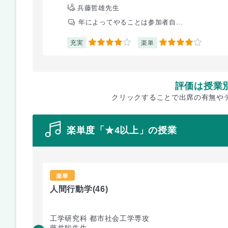
兵藤哲雄先生
年によってやることは参加者自...
充実
楽単
4
4
評価は授業
クリックすることで出席の有無や
楽単度「★4以上」の授業
楽単
人間行動学
(46)
工学研究科 都市社会工学専攻
藤井聡先生