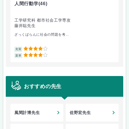
人間行動学
(46)
人
工学研究科 都市社会工学専攻
工
藤井聡先生
藤
ざっくばらんに社会の問題を考...
人
4
充実
充
4
楽単
楽
おすすめの先生
風間計博先生
佐野宏先生