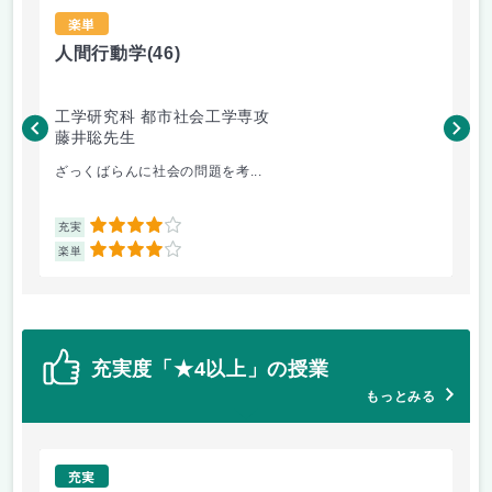
楽単
人間行動学
(46)
人
工学研究科 都市社会工学専攻
工
藤井聡先生
藤
ざっくばらんに社会の問題を考...
人
4
充実
充
4
楽単
楽
充実度「★4以上」の授業
もっとみる
充実