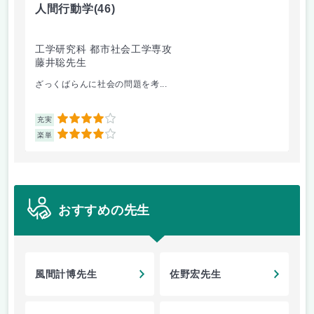
人間行動学
(46)
人
工学研究科 都市社会工学専攻
工
藤井聡先生
藤
ざっくばらんに社会の問題を考...
人
4
充実
充
4
楽単
楽
おすすめの先生
風間計博先生
佐野宏先生