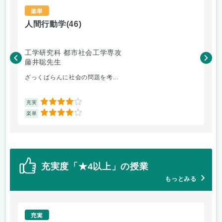
楽単
人間行動学
(46)
人
工学研究科 都市社会工学専攻
工
藤井聡先生
藤
ざっくばらんに社会の問題を考...
人
4
充実
充
4
楽単
楽
充実度「★4以上」の授業
もっとみる
充実