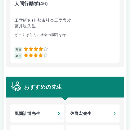
人間行動学
(46)
人
工学研究科 都市社会工学専攻
工
藤井聡先生
藤
ざっくばらんに社会の問題を考...
人
4
充実
充
4
楽単
楽
おすすめの先生
風間計博先生
佐野宏先生