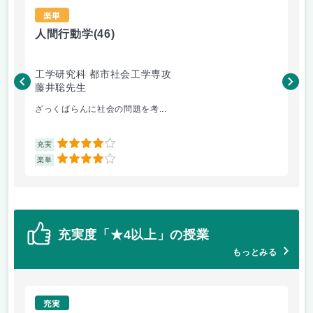
楽単
人間行動学
(46)
人
工学研究科 都市社会工学専攻
工
藤井聡先生
藤
ざっくばらんに社会の問題を考...
人
4
充実
充
4
楽単
楽
充実度「★4以上」の授業
もっとみる
充実