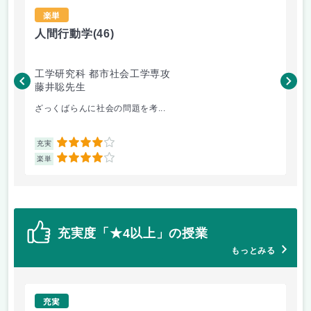
楽単
人間行動学
(46)
人
工学研究科 都市社会工学専攻
工
藤井聡先生
藤
ざっくばらんに社会の問題を考...
人
4
充実
充
4
楽単
楽
充実度「★4以上」の授業
もっとみる
充実