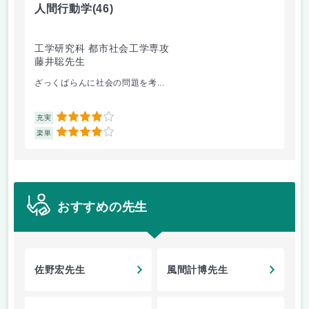
人間行動学
(46)
人
工学研究科 都市社会工学専攻
工
藤井聡先生
藤
ざっくばらんに社会の問題を考...
人
4
充実
充
4
楽単
楽
おすすめの先生
佐野宏先生
風間計博先生