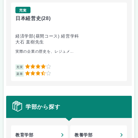
充実
日本経営史
(28)
金
経済学部(昼間コース) 経営学科
経
大石 直樹先生
長
実際の企業の歴史を、レジュメ...
今
4
充実
充
3.5
楽単
楽
学部から探す
教育学部
教養学部