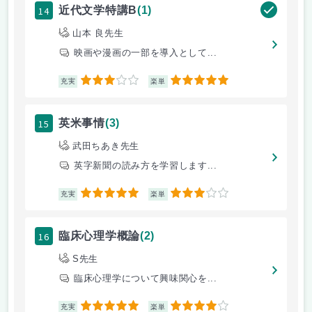
14
近代文学特講B
(1)
山本 良先生
映画や漫画の一部を導入として...
3
5
充実
楽単
15
英米事情
(3)
武田ちあき先生
英字新聞の読み方を学習します...
5
3
充実
楽単
16
臨床心理学概論
(2)
S先生
臨床心理学について興味関心を...
5
4
充実
楽単