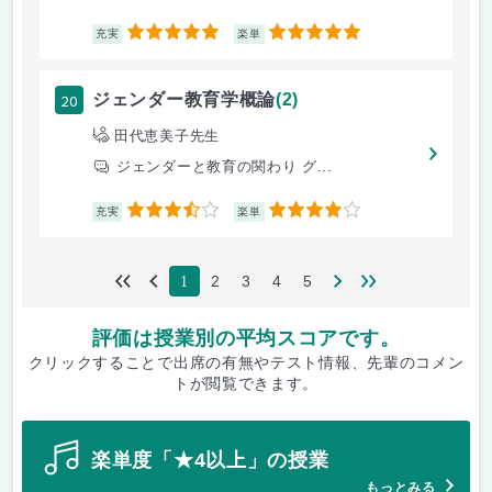
5
5
充実
楽単
20
ジェンダー教育学概論
(2)
田代恵美子先生
ジェンダーと教育の関わり グ...
3.5
4
充実
楽単
2
3
4
5
1
評価は授業別の平均スコアです。
クリックすることで出席の有無やテスト情報、先輩のコメン
トが閲覧できます。
楽単度「★4以上」の授業
もっとみる