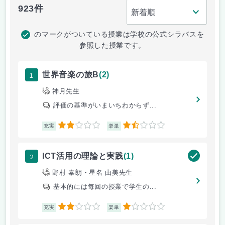
923件
のマークがついている授業は学校の公式シラバスを
参照した授業です。
1
世界音楽の旅B
(2)
神月先生
評価の基準がいまいちわからず...
2
1.5
充実
楽単
2
ICT活用の理論と実践
(1)
野村 泰朗・星名 由美先生
基本的には毎回の授業で学生の...
2
1
充実
楽単