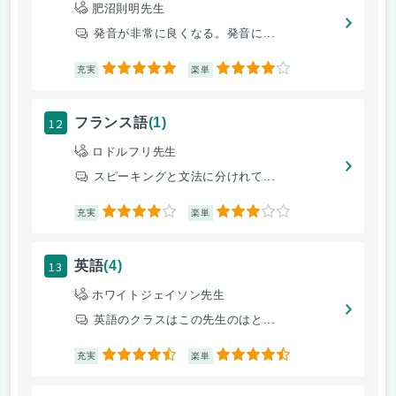
肥沼則明先生
発音が非常に良くなる。発音に...
5
4
充実
楽単
12
フランス語
(1)
ロドルフリ先生
スピーキングと文法に分けれて...
4
3
充実
楽単
13
英語
(4)
ホワイトジェイソン先生
英語のクラスはこの先生のはと...
4.5
4.5
充実
楽単