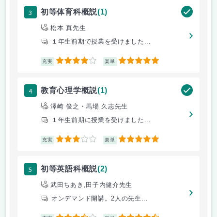
3
初等体育科概説
(1)
松本 真先生
１年生前期で授業を受けました...
4
5
充実
楽単
4
教育心理学概説
(1)
澤崎 俊之・馬場 久志先生
１年生前期に授業を受けました...
3
5
充実
楽単
5
初等英語科概説
(2)
武田ちあき,田子内健介先生
オンデマンド開講。2人の先生...