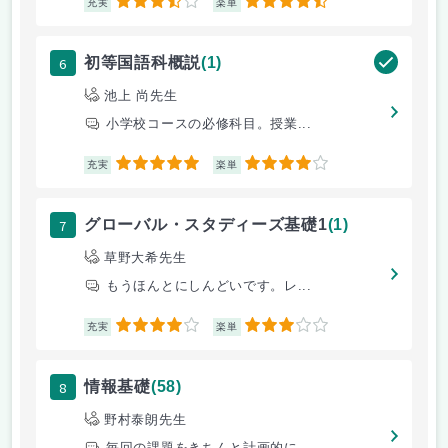
3.5
4.5
充実
楽単
6
初等国語科概説
(1)
池上 尚先生
小学校コースの必修科目。授業...
5
4
充実
楽単
7
グローバル・スタディーズ基礎1
(1)
草野大希先生
もうほんとにしんどいです。レ...
4
3
充実
楽単
8
情報基礎
(58)
野村泰朗先生
毎回の課題をきちんと計画的に...