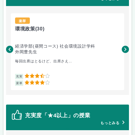
楽単
環境政策
(30)
日
経済学部(昼間コース) 社会環境設計学科
経
外岡豊先生
大
毎回出席はとるけど、出席さえ...
実
3.5
充実
充
4
楽単
楽
充実度「★4以上」の授業
もっとみる