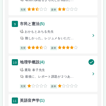
2.5
2
充実
楽単
9
市民と憲法
(5)
おかもとみちる先生
難しかった。レジュメをいただ...
3.5
4
充実
楽単
10
地理学概説
(4)
鷹取 泰子先生
最後に、レポート課題が２つあ...
1
1
充実
楽単
11
英語音声学
(1)