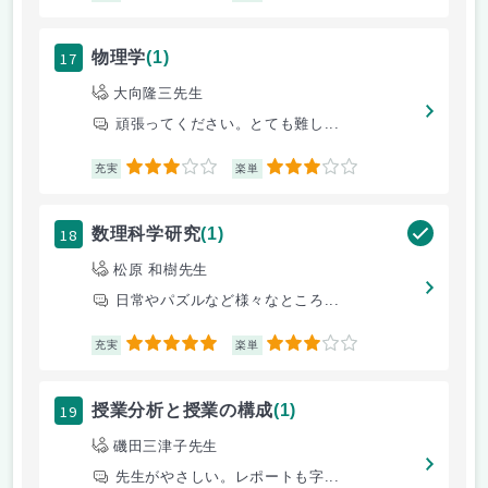
17
物理学
(1)
大向隆三先生
頑張ってください。とても難し...
3
3
充実
楽単
18
数理科学研究
(1)
松原 和樹先生
日常やパズルなど様々なところ...
5
3
充実
楽単
19
授業分析と授業の構成
(1)
磯田三津子先生
先生がやさしい。レポートも字...