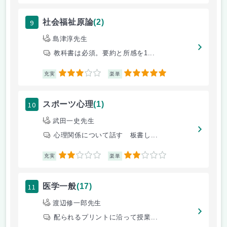
9
社会福祉原論
(2)
島津淳先生
教科書は必須。要約と所感を1...
3
5
充実
楽単
10
スポーツ心理
(1)
武田一史先生
心理関係について話す 板書し...
2
2
充実
楽単
11
医学一般
(17)
渡辺修一郎先生
配られるプリントに沿って授業...