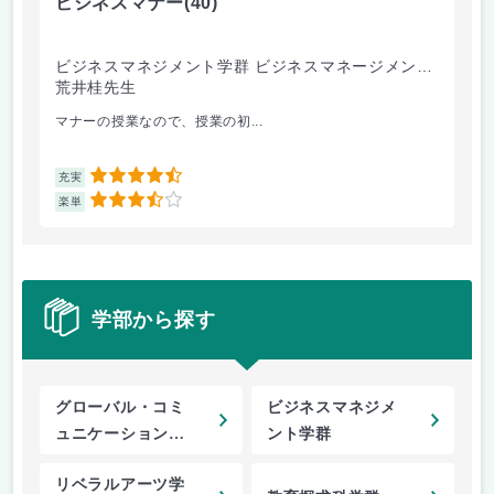
ビジネスマナー
(40)
現
ビジネスマネジメント学群 ビジネスマネージメント
文
学類
荒井桂先生
荒
マナーの授業なので、授業の初...
友達
4.5
充実
充
3.5
楽単
楽
学部から探す
グローバル・コミ
ビジネスマネジメ
ュニケーション学
ント学群
郡
リベラルアーツ学