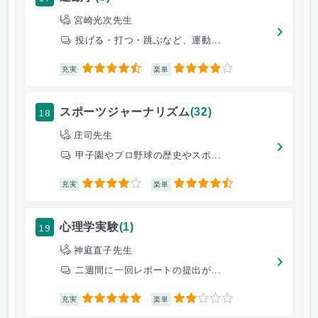
宮崎光次先生
投げる・打つ・跳ぶなど、運動...
4.5
4
充実
楽単
18
スポーツジャーナリズム
(32)
庄司先生
甲子園やプロ野球の歴史やスポ...
4
4.5
充実
楽単
19
心理学実験
(1)
神庭直子先生
二週間に一回レポートの提出が...
5
2
充実
楽単