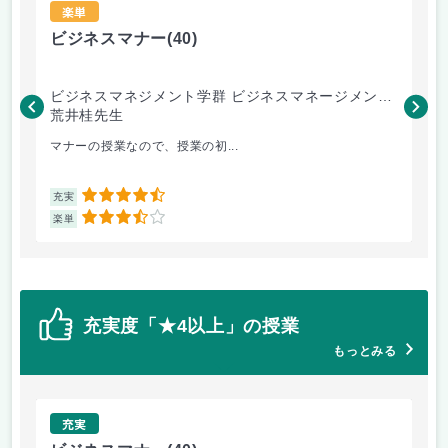
楽単
ビジネスマナー
(40)
ス
ビジネスマネジメント学群 ビジネスマネージメント
リ
学類
荒井桂先生
庄
マナーの授業なので、授業の初...
先
4.5
充実
充
3.5
楽単
楽
充実度「★4以上」の授業
もっとみる
充実