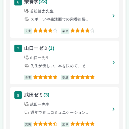
6
栄養学
(23)
若松健太先生
スポーツや生活面での栄養的要...
4
4
充実
楽単
7
山口一ゼミ
(1)
山口一先生
先生が優しい。本を決めて、そ...
5
5
充実
楽単
8
武田ゼミ
(3)
武田一先生
通年で春はコミュニケーション...
4.5
5
充実
楽単