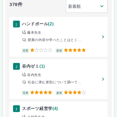
378件
1
ハンドボール
(2)
藤本先生
授業の内容や学べたことはとく...
1
5
充実
楽単
2
谷内ゼミ
(1)
谷内先生
社会に潜む差別について調べて...
5
4
充実
楽単
3
スポーツ経営学
(4)