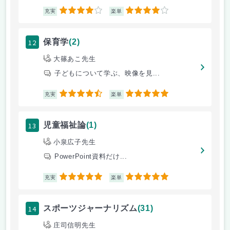
4
4
充実
楽単
12
保育学
(2)
大篠あこ先生
子どもについて学ぶ、映像を見...
4.5
5
充実
楽単
13
児童福祉論
(1)
小泉広子先生
PowerPoint資料だけ...
5
5
充実
楽単
14
スポーツジャーナリズム
(31)
庄司信明先生