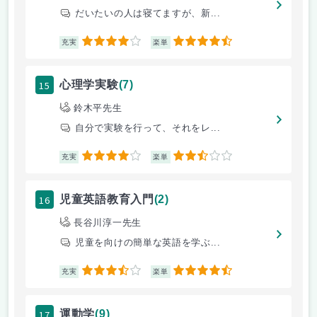
だいたいの人は寝てますが、新...
4
4.5
充実
楽単
15
心理学実験
(7)
鈴木平先生
自分で実験を行って、それをレ...
4
2.5
充実
楽単
16
児童英語教育入門
(2)
長谷川淳一先生
児童を向けの簡単な英語を学ぶ...
3.5
4.5
充実
楽単
17
運動学
(9)