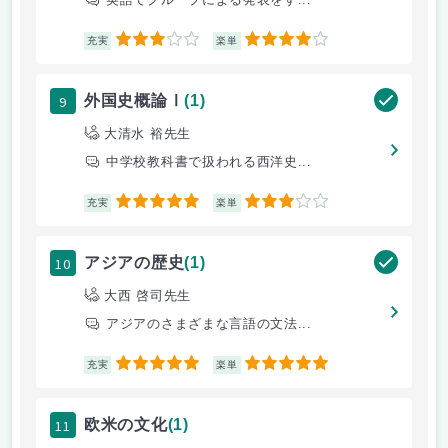
3
4
充実
楽単
9
外国史概論Ⅰ
(1)
大清水 裕先生
中学校教科書で扱われる西洋史...
5
3
充実
楽単
10
アジアの歴史
(1)
大西 啓司先生
アジアのさまざまな言語の文法...
5
5
充実
楽単
11
欧米の文化
(1)