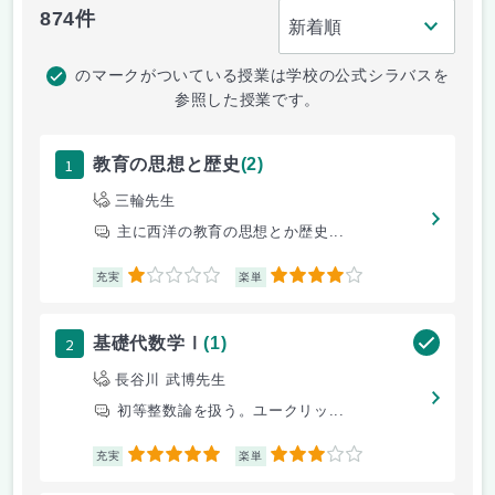
874件
のマークがついている授業は学校の公式シラバスを
参照した授業です。
1
教育の思想と歴史
(2)
三輪先生
主に西洋の教育の思想とか歴史...
1
4
充実
楽単
2
基礎代数学Ⅰ
(1)
長谷川 武博先生
初等整数論を扱う。ユークリッ...
5
3
充実
楽単