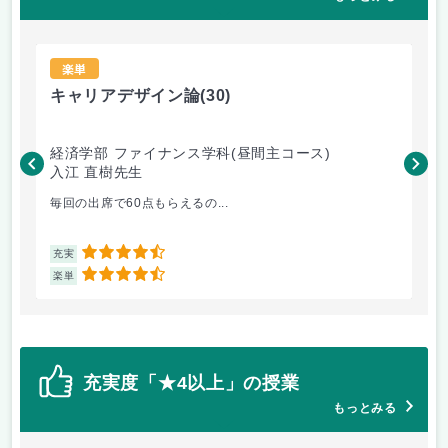
楽単
キャリアデザイン論
(30)
国
経済学部 ファイナンス学科(昼間主コース)
経
入江 直樹先生
坂
毎回の出席で60点もらえるの...
国
4.5
充実
充
4.5
楽単
楽
充実度「★4以上」の授業
もっとみる