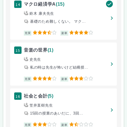
14
マクロ経済学A
(15)
鈴木 康夫先生
基礎のため難しくない。 マク...
3.5
4
充実
楽単
15
音楽の世界
(1)
史先生
私の時は先生が怖いけど結構授...
4
3
充実
楽単
16
社会と会計
(5)
笠井直樹先生
15回の授業のあいだに、3回...
3
1.5
充実
楽単