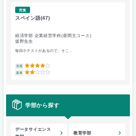
充実
スペイン語
(47)
国
経済学部 企業経営学科(昼間主コース)
経
坂野先生
坂
毎回小テストがあるので、そこ...
国
4
充実
充
2
楽単
楽
学部から探す
データサイエンス
教育学部