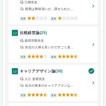
江崎先生
授業は興味深いが、課せられた...
2
1
充実
楽単
12
比較経営論
(25)
柴田淳朗先生
先生の人柄も良いのですごく楽...
4
4.5
充実
楽単
13
キャリアデザイン論
(30)
入江 直樹先生
自分の将来のキャリアプランな...
4.5
4.5
充実
楽単