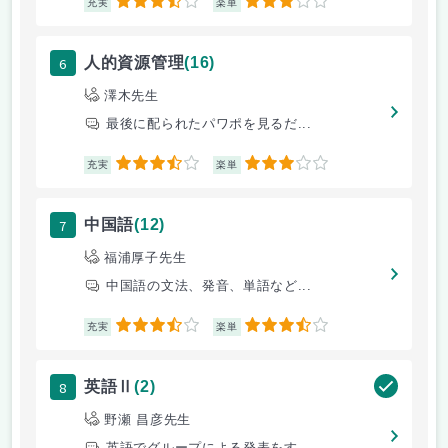
3.5
3
充実
楽単
6
人的資源管理
(16)
澤木先生
最後に配られたパワポを見るだ...
3.5
3
充実
楽単
7
中国語
(12)
福浦厚子先生
中国語の文法、発音、単語など...
3.5
3.5
充実
楽単
8
英語Ⅱ
(2)
野瀬 昌彦先生
英語でグループによる発表をす...