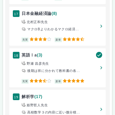
17
日本金融経済論
(8)
北村正和先生
マクロBよりわかるマクロ経済...
4
4.5
充実
楽単
18
英語Ⅰa
(3)
野瀬 昌彦先生
後期は班に分かれて教科書の各...
3.5
5
充実
楽単
19
解析学
(17)
姫野哲人先生
高校数学３の内容に近い微分積...