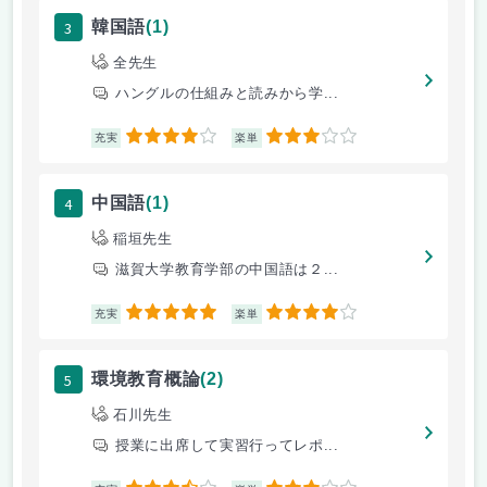
3
韓国語
(1)
全先生
ハングルの仕組みと読みから学...
4
3
充実
楽単
4
中国語
(1)
稲垣先生
滋賀大学教育学部の中国語は２...
5
4
充実
楽単
5
環境教育概論
(2)
石川先生
授業に出席して実習行ってレポ...