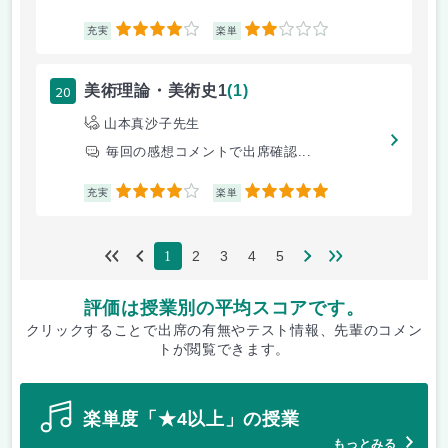
4
2
充実
楽単
20
美術理論・美術史1
(1)
山本真沙子先生
毎回の感想コメントで出席確認...
4
5
充実
楽単
2
3
4
5
1
評価は授業別の平均スコアです。
クリックすることで出席の有無やテスト情報、先輩のコメン
トが閲覧できます。
楽単度「★4以上」の授業
もっとみる