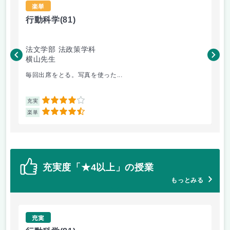
楽単
行動科学
(81)
行
法文学部 法政策学科
法
横山先生
横
毎回出席をとる。写真を使った...
授
4
充実
充
4.5
楽単
楽
充実度「★4以上」の授業
もっとみる
充実