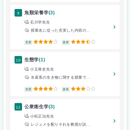
9
魚類栄養学
(3)
石川学先生
授業名に従った充実した内容の...
4
3.5
充実
楽単
10
生態学
(1)
小玉将史先生
水産系の生き物に関する授業で...
4
3
充実
楽単
11
公衆衛生学
(3)
小松正治先生
レジュメを配りそれを教授が説...