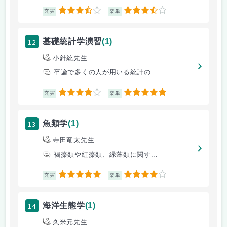
3.5
3.5
充実
楽単
12
基礎統計学演習
(1)
小針統先生
卒論で多くの人が用いる統計の...
4
5
充実
楽単
13
魚類学
(1)
寺田竜太先生
褐藻類や紅藻類、緑藻類に関す...
5
4
充実
楽単
14
海洋生態学
(1)
久米元先生