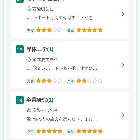
西隆明先生
レポートさえ出せばテストが悪...
3
5
充実
楽単
18
浮体工学
(1)
須本浩文先生
課題レポートが量が重く非常に...
3
2
充実
楽単
19
卒業研究
(1)
安樂らぼ先生
他の人の論文を読んだり、また...
5
5
充実
楽単