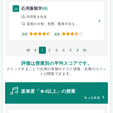
20
応用藻類学
(4)
寺田竜太先生
藻類の分類、形態、繁殖方法な...
4.5
3.5
充実
楽単
2
3
4
5
1
評価は授業別の平均スコアです。
クリックすることで出席の有無やテスト情報、先輩のコメン
トが閲覧できます。
楽単度「★4以上」の授業
もっとみる