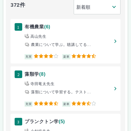
372件
1
有機農業
(6)
高山先生
農業について学ぶ。聴講してる...
4
4.5
充実
楽単
2
藻類学
(8)
寺田竜太先生
藻類について学習する。テスト...
4.5
3.5
充実
楽単
3
プランクトン学
(5)