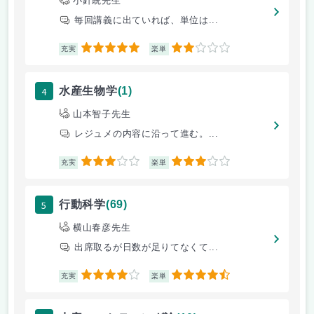
小針統先生
毎回講義に出ていれば、単位は...
5
2
充実
楽単
4
水産生物学
(1)
山本智子先生
レジュメの内容に沿って進む。...
3
3
充実
楽単
5
行動科学
(69)
横山春彦先生
出席取るが日数が足りてなくて...
4
4.5
充実
楽単