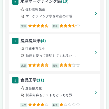
6
水産マーケティング論
(10)
佐野雅昭先生
マーケティング学を水産の市場...
4.5
3.5
充実
楽単
7
漁具漁法学
(4)
江幡恵吾先生
動画を使って説明してくれるた...
4.5
3
充実
楽単
8
食品工学
(11)
進藤穣先生
授業内容もテストもどっちも難...
4
1
充実
楽単