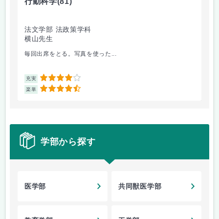
行動科学
(81)
行
法文学部 法政策学科
法
横山先生
横
毎回出席をとる。写真を使った...
授
4
充実
充
4.5
楽単
楽
学部から探す
医学部
共同獣医学部