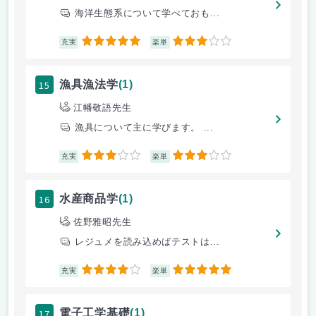
海洋生態系について学べておも...
5
3
充実
楽単
15
漁具漁法学
(1)
江幡敬語先生
漁具について主に学びます。 ...
3
3
充実
楽単
16
水産商品学
(1)
佐野雅昭先生
レジュメを読み込めばテストは...
4
5
充実
楽単
17
電子工学基礎
(1)