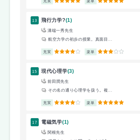
充実
楽単
5
5
13
飛行力学?
(1)
溝端一秀先生
航空力学の初歩の授業。真面目...
充実
楽単
4
3
15
現代心理学
(3)
前田潤先生
その名の通り心理学を扱う。複...
充実
楽単
4
5
17
電磁気学
(1)
関根先生