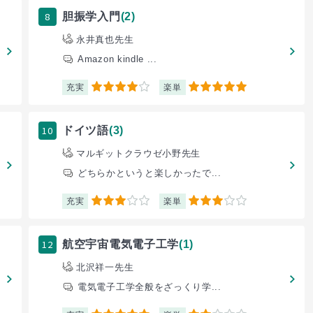
8
胆振学入門
(2)
永井真也先生
Amazon kindle ...
充実
楽単
4
5
10
ドイツ語
(3)
マルギットクラウゼ小野先生
どちらかというと楽しかったで...
充実
楽単
3
3
12
航空宇宙電気電子工学
(1)
北沢祥一先生
電気電子工学全般をざっくり学...