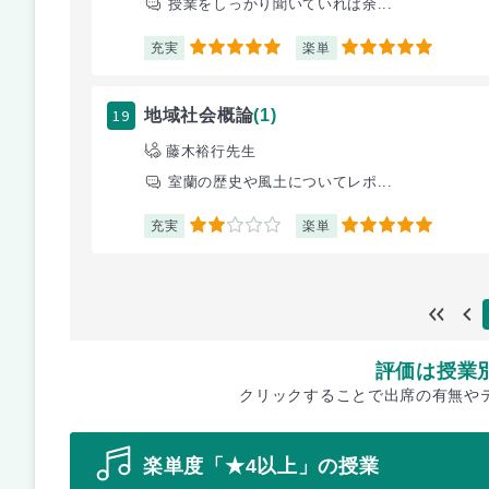
授業をしっかり聞いていれば余...
充実
楽単
5
5
19
地域社会概論
(1)
藤木裕行先生
室蘭の歴史や風土についてレポ...
充実
楽単
2
5
評価は授業
クリックすることで出席の有無や
楽単度「★4以上」の授業