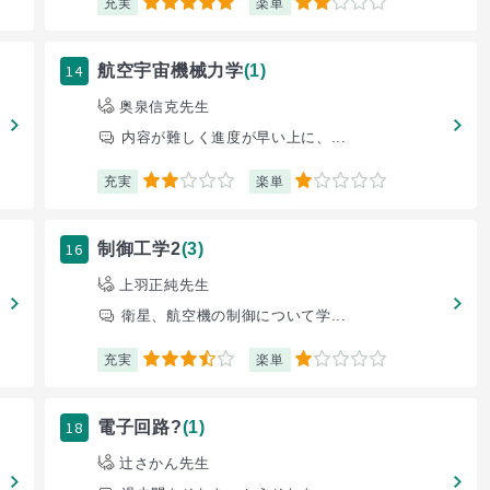
充実
楽単
5
2
14
航空宇宙機械力学
(1)
奥泉信克先生
内容が難しく進度が早い上に、...
充実
楽単
2
1
16
制御工学2
(3)
上羽正純先生
衛星、航空機の制御について学...
充実
楽単
3.5
1
18
電子回路?
(1)
辻さかん先生