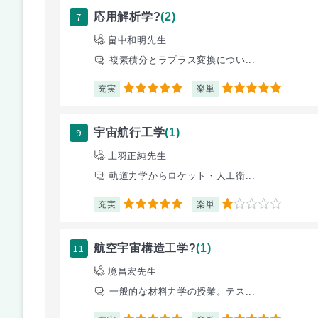
7
応用解析学?
(2)
畠中和明先生
複素積分とラプラス変換につい...
充実
楽単
5
5
9
宇宙航行工学
(1)
上羽正純先生
軌道力学からロケット・人工衛...
充実
楽単
5
1
11
航空宇宙構造工学?
(1)
境昌宏先生
一般的な材料力学の授業。テス...