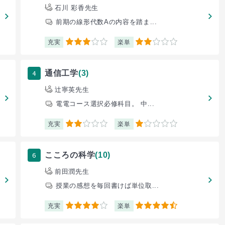
石川 彩香先生
前期の線形代数Aの内容を踏ま...
充実
楽単
3
2
4
通信工学
(3)
辻寧英先生
電電コース選択必修科目。 中...
充実
楽単
2
1
6
こころの科学
(10)
前田潤先生
授業の感想を毎回書けば単位取...
充実
楽単
4
4.5