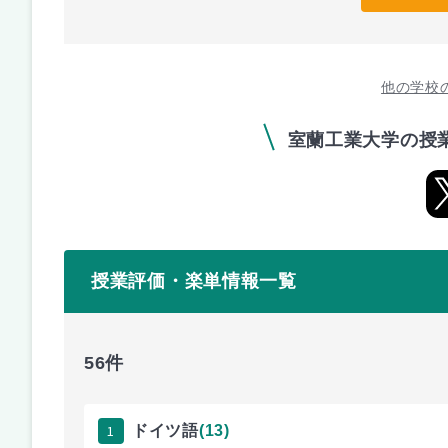
他の学校
室蘭工業大学の授
授業評価・楽単情報一覧
56件
1
ドイツ語
(13)