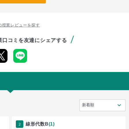
の授業レビューを探す
業口コミを友達にシェアする
2
線形代数B
(1)