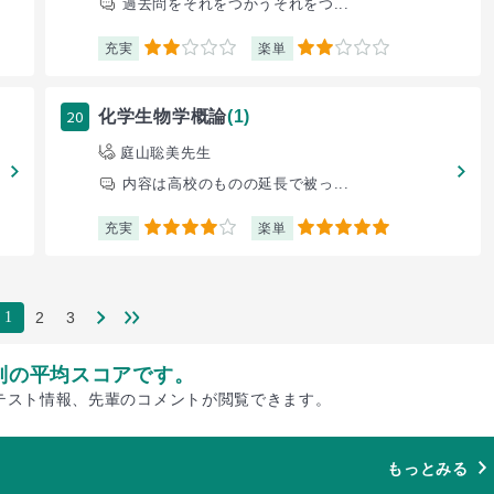
過去問をそれをつかうそれをつ...
充実
楽単
2
2
20
化学生物学概論
(1)
庭山聡美先生
内容は高校のものの延長で被っ...
充実
楽単
4
5
2
3
1
別の平均スコアです。
テスト情報、先輩のコメントが閲覧できます。
もっとみる