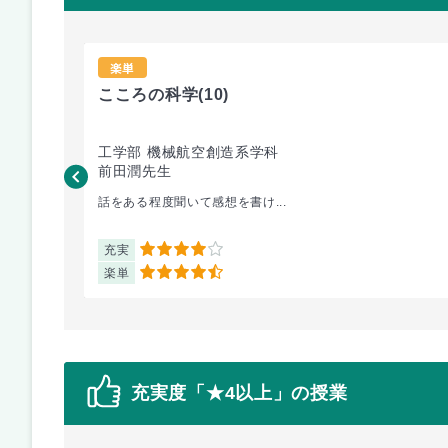
楽単
こころの科学
(10)
工学部 機械航空創造系学科
前田潤先生
話をある程度聞いて感想を書け...
充実
4
楽単
4.5
充実度「★4以上」の授業