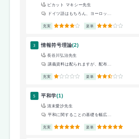
ピカット マキシー先生
ドイツ語はもちろん、ヨーロッ...
充実
楽単
4
3
3
情報符号理論
(2)
長谷川弘治先生
講義資料は配られますが、配布...
充実
楽単
1
2.5
5
平和学
(1)
清末愛沙先生
平和に関することの基礎を幅広...
充実
楽単
5
5