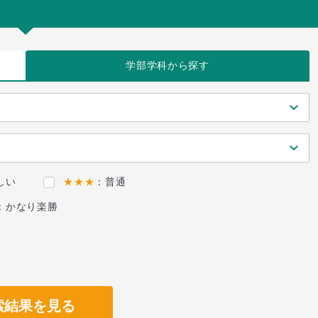
学部学科
から探す
しい
★★★
：普通
：かなり楽勝
索結果を見る