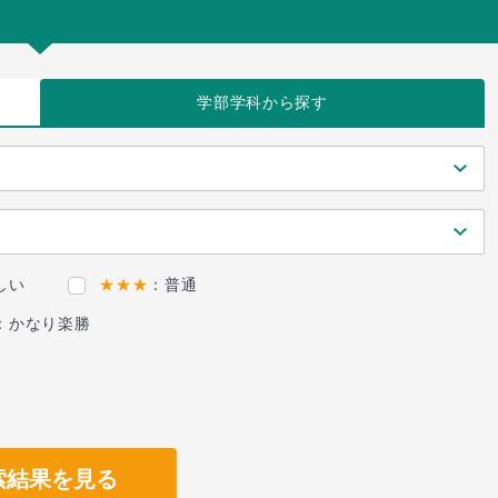
学部学科
から探す
しい
★★★
：普通
：かなり楽勝
索結果を見る