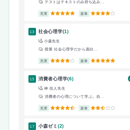
テストはテキストのみ持ち込み...
充実
楽単
5
4
13
社会心理学
(1)
小森先生
授業 社会心理学だから面白...
充実
楽単
4
5
15
消費者心理学
(6)
神 信人先生
消費者の心理について学ぶ。自...
充実
楽単
4.5
2.5
17
小森ゼミ
(2)