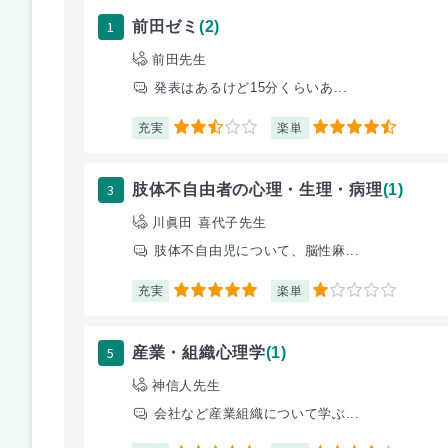
1
前田ゼミ
(2)
前田先生
発表はあるけど15分くらいあ...
充実
楽単
2.5
4.5
3
肢体不自由者の心理・生理・病理
(1)
川眞田 喜代子先生
肢体不自由児について、脳性麻...
充実
楽単
5
1
5
産業・組織心理学
(1)
神信人先生
会社など産業組織について学ぶ...