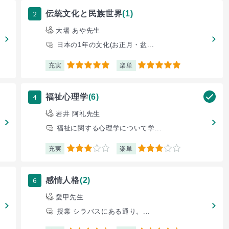
2
伝統文化と民族世界
(1)
大場 あや先生
日本の1年の文化(お正月・盆...
充実
楽単
5
5
4
福祉心理学
(6)
岩井 阿礼先生
福祉に関する心理学について学...
充実
楽単
3
3
6
感情人格
(2)
愛甲先生
授業 シラバスにある通り。...