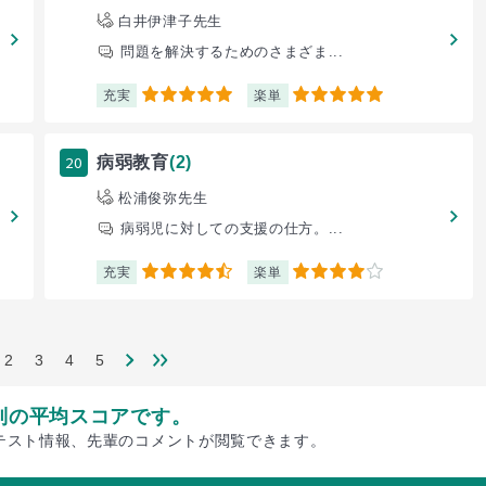
白井伊津子先生
問題を解決するためのさまざま...
充実
楽単
5
5
20
病弱教育
(2)
松浦俊弥先生
病弱児に対しての支援の仕方。...
充実
楽単
4.5
4
2
3
4
5
別の平均スコアです。
テスト情報、先輩のコメントが閲覧できます。