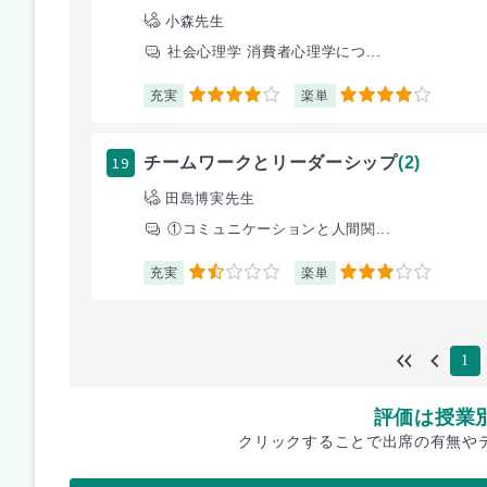
小森先生
社会心理学 消費者心理学につ...
充実
楽単
4
4
19
チームワークとリーダーシップ
(2)
田島博実先生
①コミュニケーションと人間関...
充実
楽単
1.5
3
1
評価は授業
クリックすることで出席の有無や