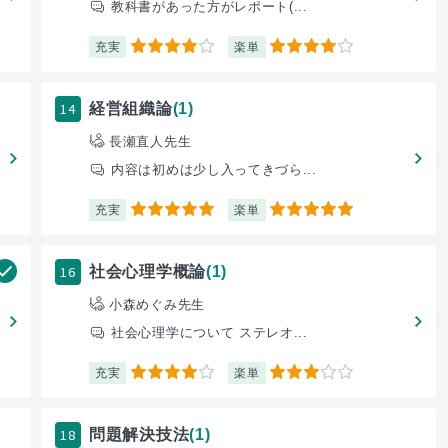
教科書があった方がレポート(...
充実
楽単
4
4
14
経営組織論
(1)
長瀬直人先生
内容は初めは少し入ってきづら...
充実
楽単
5
5
16
社会心理学概論
(1)
小森めぐみ先生
社会心理学について ステレオ...
充実
楽単
4
3
18
問題解決技法
(1)