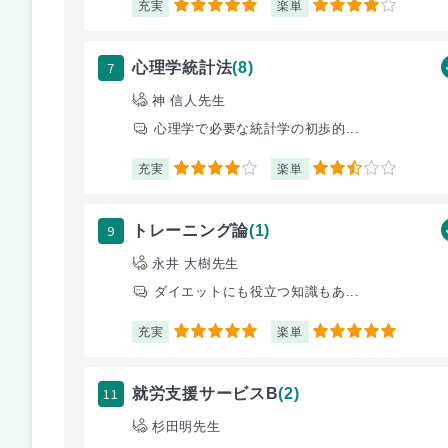
充実
楽単
5
4
7
心理学統計法
(8)
神 信人先生
心理学で必要な統計学の初歩的...
充実
楽単
4
2.5
9
トレーニング論
(1)
永井 大樹先生
ダイエットにも役立つ知識もあ...
充実
楽単
5
5
11
就労支援サービスB
(2)
杉田明先生