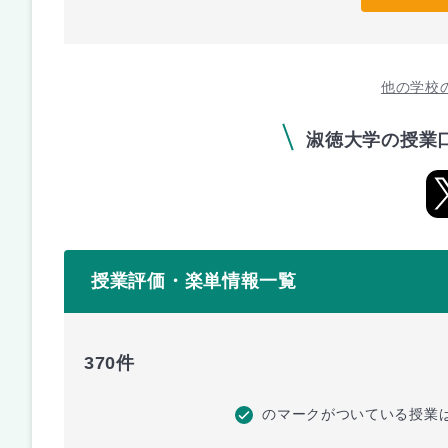
他の学校
淑徳大学の授業
授業評価・楽単情報一覧
370件
のマークがついている授業