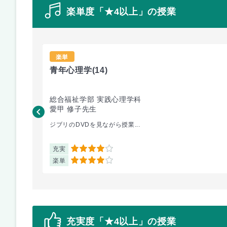
楽単度「★4以上」の授業
楽単
青年心理学
(14)
総合福祉学部 実践心理学科
愛甲 修子先生
ジブリのDVDを見ながら授業...
充実
4
楽単
4
充実度「★4以上」の授業