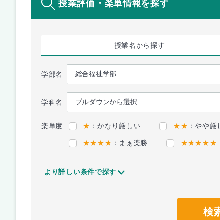
授業評価・楽単情報を探す
授業名
から探す
学部名
学科名
楽単度
★
：かなり厳しい
★★
：やや厳
★★★★
：まぁ楽勝
★★★★★
より詳しい条件で探す
検