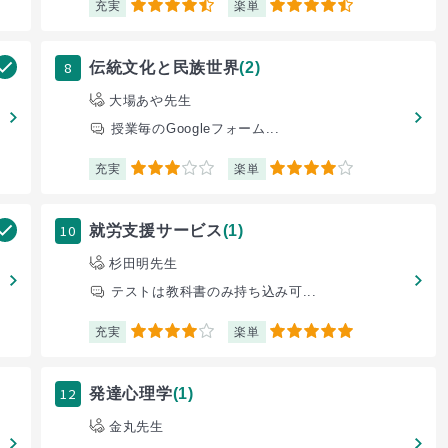
充実
楽単
4.5
4.5
8
伝統文化と民族世界
(2)
大場あや先生
授業毎のGoogleフォーム...
充実
楽単
3
4
10
就労支援サービス
(1)
杉田明先生
テストは教科書のみ持ち込み可...
充実
楽単
4
5
12
発達心理学
(1)
金丸先生