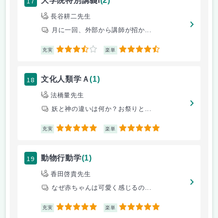
17
大学院特別講義I
(2)
長谷耕二先生
月に一回、外部から講師が招か...
3.5
4.5
充実
楽単
18
文化人類学Ａ
(1)
法橋量先生
妖と神の違いは何か？お祭りと...
5
5
充実
楽単
19
動物行動学
(1)
香田啓貴先生
なぜ赤ちゃんは可愛く感じるの...
5
5
充実
楽単