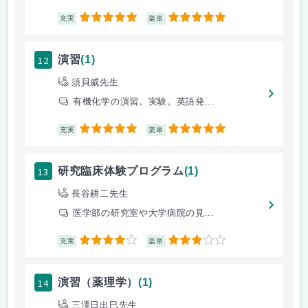
5
5
充実
楽単
12
演習
(1)
須貝威先生
有機化学の演習。実験。英語発...
5
5
充実
楽単
13
研究臨床体験プログラム
(1)
長谷耕二先生
医学部の研究室や大学病院の見...
4
3
充実
楽単
14
演習（薬理学）
(1)
三澤日出巳先生