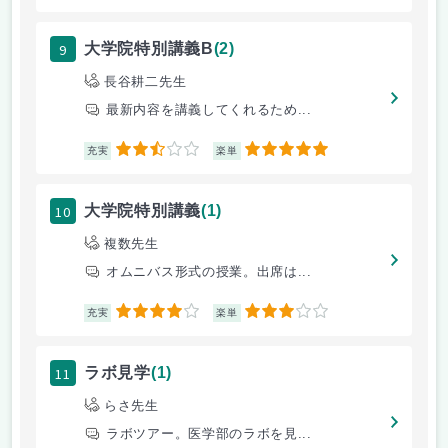
9
大学院特別講義B
(2)
長谷耕二先生
最新内容を講義してくれるため...
2.5
5
充実
楽単
10
大学院特別講義
(1)
複数先生
オムニバス形式の授業。出席は...
4
3
充実
楽単
11
ラボ見学
(1)
らさ先生
ラボツアー。医学部のラボを見...