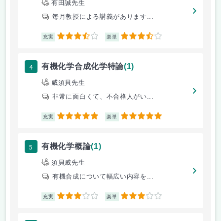
有田誠先生
毎月教授による講義があります...
3.5
3.5
充実
楽単
4
有機化学合成化学特論
(1)
威須貝先生
非常に面白くて、不合格人がい...
5
5
充実
楽単
5
有機化学概論
(1)
須貝威先生
有機合成について幅広い内容を...
3
3
充実
楽単