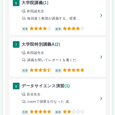
6
大学院講義
(1)
有田誠先生
毎回違う教授が講義する。授業...
4
4
充実
楽単
7
大学院特別講義A
(2)
有田誠先生
講義を聞いてレポートを書くだ...
4.5
5
充実
楽単
8
データサイエンス演習
(1)
長谷先生
zoomで授業を行なった 成...
5
2
充実
楽単