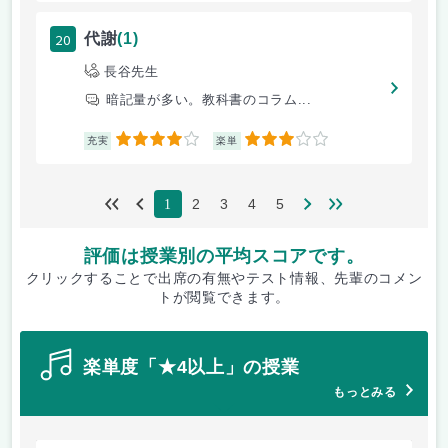
20
代謝
(1)
長谷先生
暗記量が多い。教科書のコラム...
4
3
充実
楽単
2
3
4
5
1
評価は授業別の平均スコアです。
クリックすることで出席の有無やテスト情報、先輩のコメン
トが閲覧できます。
楽単度「★4以上」の授業
もっとみる