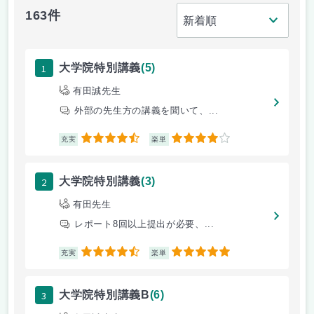
163件
1
大学院特別講義
(5)
有田誠先生
外部の先生方の講義を聞いて、...
4.5
4
充実
楽単
2
大学院特別講義
(3)
有田先生
レポート8回以上提出が必要、...
4.5
5
充実
楽単
3
大学院特別講義B
(6)