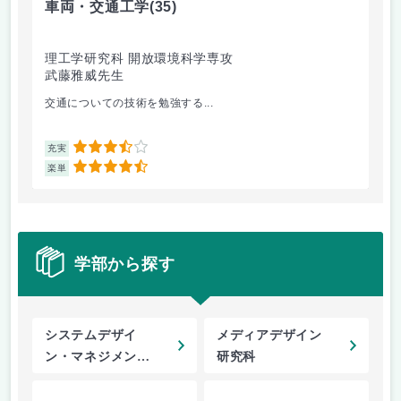
車両・交通工学
(35)
総
理工学研究科 開放環境科学専攻
理
武藤雅威先生
小
交通についての技術を勉強する...
企
3.5
充実
充
4.5
楽単
楽
学部から探す
システムデザイ
メディアデザイン
ン・マネジメント
研究科
研究科