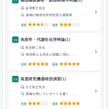
37
薬品機能解析・動態制御学特論
(2)
金澤秀子先生
薬物の物理化学的性質の最新研...
3.5
3
充実
楽単
38
免疫学・代謝生化学特論
(1)
長谷耕二先生
毎回異なる先生が講義に現れ、...
5
5
充実
楽単
39
高度研究機器特別演習
(1)
大江知之先生
講義を聞いてレポートを書く、...
3
5
充実
楽単