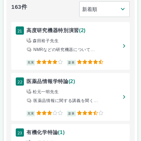
163件
21
高度研究機器特別演習
(2)
森田裕子先生
NMRなどの研究機器について...
4
4.5
充実
楽単
22
医薬品情報学特論
(2)
松元一明先生
医薬品情報に関する講義を聞く...
3
3.5
充実
楽単
23
有機化学特論
(1)