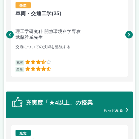
楽単
車両・交通工学
(35)
総
理工学研究科 開放環境科学専攻
理
武藤雅威先生
小
交通についての技術を勉強する...
企
3.5
充実
充
4.5
楽単
楽
充実度「★4以上」の授業
もっとみる
充実