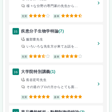
様々な分野の専門家の先生から...
4
4.5
充実
楽単
35
疾患分子生物学特論
(7)
服部豊先生
いろいろな先生方が来てお話を...
3.5
4
充実
楽単
36
大学院特別講義
(1)
長谷宏司先生
その道のプロの方からとても面...
5
5
充実
楽単