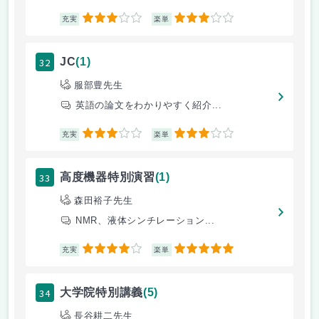
3
3
充実
楽単
32
JC
(1)
服部豊先生
英語の論文をわかりやすく紹介...
3
3
充実
楽単
33
高度機器特別演習
(1)
森田裕子先生
NMR、液体シンチレーション...
4
5
充実
楽単
34
大学院特別講義
(5)
長谷耕二先生