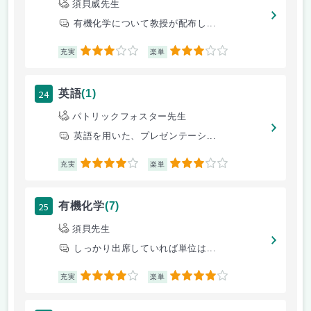
須貝威先生
有機化学について教授が配布し...
3
3
充実
楽単
24
英語
(1)
パトリックフォスター先生
英語を用いた、プレゼンテーシ...
4
3
充実
楽単
25
有機化学
(7)
須貝先生
しっかり出席していれば単位は...
4
4
充実
楽単