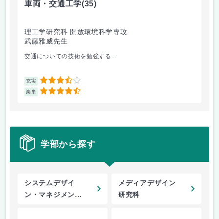
車両・交通工学
(35)
総
理工学研究科 開放環境科学専攻
理
武藤雅威先生
小
交通についての技術を勉強する...
企
3.5
充実
充
4.5
楽単
楽
学部から探す
システムデザイ
メディアデザイン
ン・マネジメント
研究科
研究科