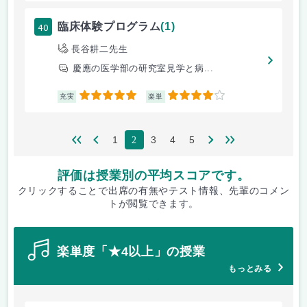
40
臨床体験プログラム
(1)
長谷耕二先生
慶應の医学部の研究室見学と病...
5
4
充実
楽単
1
3
4
5
2
評価は授業別の平均スコアです。
クリックすることで出席の有無やテスト情報、先輩のコメン
トが閲覧できます。
楽単度「★4以上」の授業
もっとみる