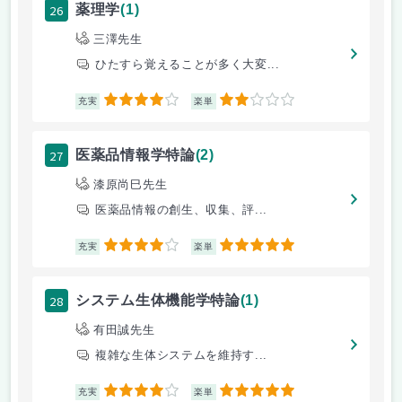
26
薬理学
(1)
三澤先生
ひたすら覚えることが多く大変...
4
2
充実
楽単
27
医薬品情報学特論
(2)
漆原尚巳先生
医薬品情報の創生、収集、評...
4
5
充実
楽単
28
システム生体機能学特論
(1)
有田誠先生
複雑な生体システムを維持す...
4
5
充実
楽単