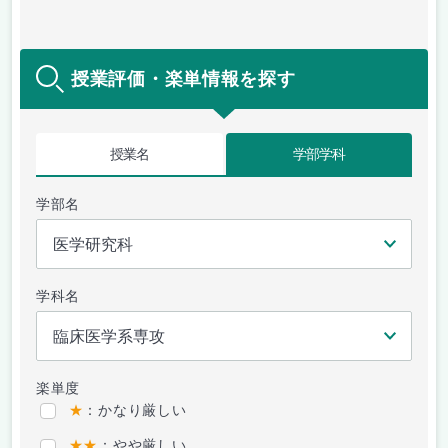
授業評価・楽単情報を探す
授業名
学部学科
学部名
学科名
楽単度
★
：かなり厳しい
★★
：やや厳しい