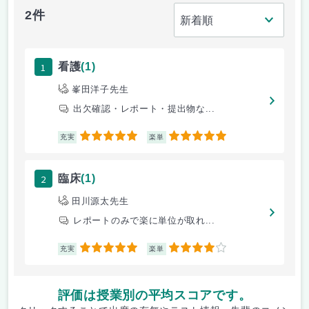
2件
1
看護
(1)
峯田洋子先生
出欠確認・レポート・提出物な...
5
5
充実
楽単
2
臨床
(1)
田川源太先生
レポートのみで楽に単位が取れ...
5
4
充実
楽単
評価は授業別の平均スコアです。