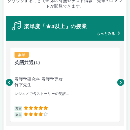
クリックすることで出席の有無やテスト情報、先輩のコメン
トが閲覧できます。
楽単度「★4以上」の授業
もっとみる
楽単
英語共通
(1)
語
看護学研究科 看護学専攻
看
竹下先生
大
レジュメで各ストーリーの英訳...
演習
5
充実
充
4
楽単
楽