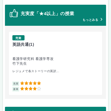
充実度「★4以上」の授業
もっとみる
充実
英語共通
(1)
語
看護学研究科 看護学専攻
看
竹下先生
大
レジュメで各ストーリーの英訳...
演習
5
充実
充
4
楽単
楽