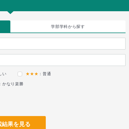
学部学科
から探す
しい
★★★
：普通
：かなり楽勝
索結果を見る