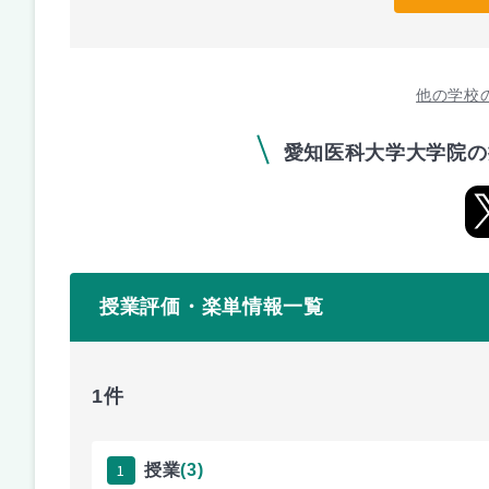
他の学校
愛知医科大学大学院の
授業評価・楽単情報一覧
1件
1
授業
(3)