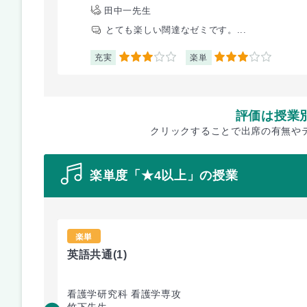
田中一先生
とても楽しい闊達なゼミです。...
充実
楽単
3
3
評価は授業
クリックすることで出席の有無や
楽単度「★4以上」の授業
楽単
英語共通
(1)
看護学研究科 看護学専攻
竹下先生