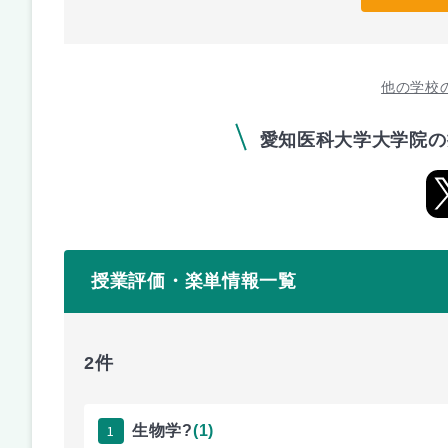
他の学校
愛知医科大学大学院の
授業評価・楽単情報一覧
2件
1
生物学?
(1)