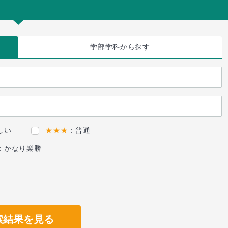
学部学科
から探す
しい
★★★
：普通
：かなり楽勝
索結果を見る