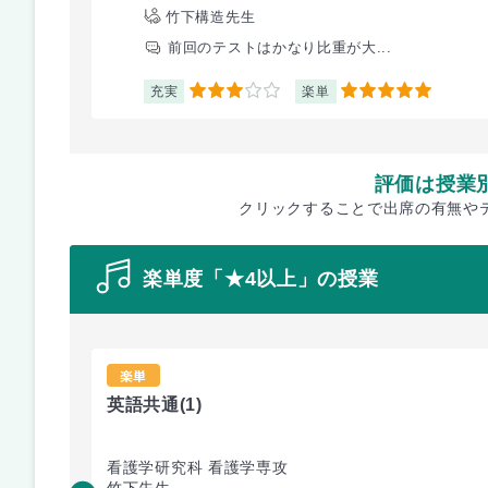
竹下構造先生
前回のテストはかなり比重が大...
充実
楽単
3
5
評価は授業
クリックすることで出席の有無や
楽単度「★4以上」の授業
楽単
英語共通
(1)
看護学研究科 看護学専攻
竹下先生