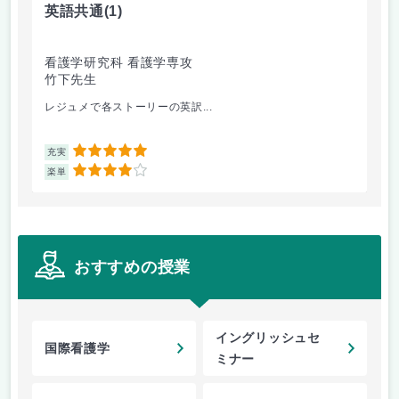
英語共通
(1)
語
看護学研究科 看護学専攻
看
竹下先生
大
レジュメで各ストーリーの英訳...
演習
5
充実
充
4
楽単
楽
おすすめの授業
イングリッシュセ
国際看護学
ミナー