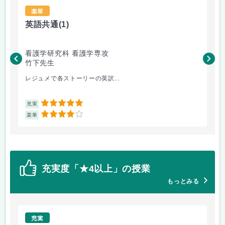
楽単
英語共通
(1)
語
看護学研究科 看護学専攻
看
竹下先生
大
レジュメで各ストーリーの英訳...
演習
5
充実
充
4
楽単
楽
充実度「★4以上」の授業
もっとみる
充実