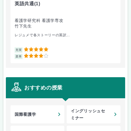
英語共通
(1)
語
看護学研究科 看護学専攻
看
竹下先生
大
レジュメで各ストーリーの英訳...
演習
5
充実
充
4
楽単
楽
おすすめの授業
イングリッシュセ
国際看護学
ミナー