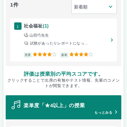
1件
1
社会福祉
(1)
山田巧先生
試験があったりレポートになっ...
4
4
充実
楽単
評価は授業別の平均スコアです。
クリックすることで出席の有無やテスト情報、先輩のコメン
トが閲覧できます。
楽単度「★4以上」の授業
もっとみる