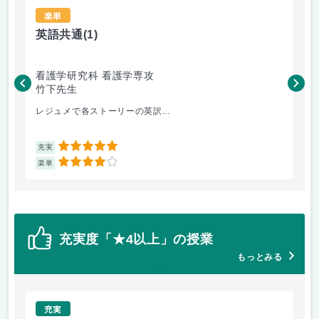
楽単
英語共通
(1)
語
看護学研究科 看護学専攻
看
竹下先生
大
レジュメで各ストーリーの英訳...
演習
5
充実
充
4
楽単
楽
充実度「★4以上」の授業
もっとみる
充実