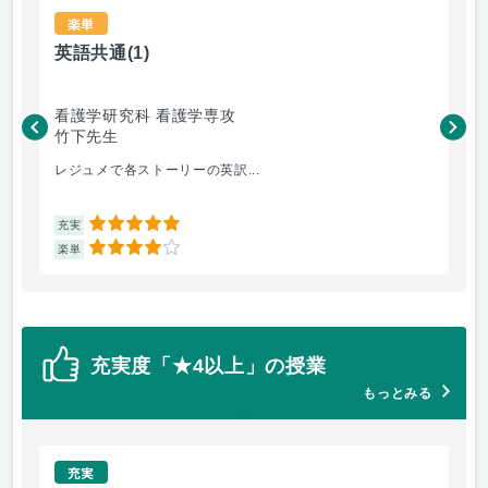
楽単
英語共通
(1)
語
看護学研究科 看護学専攻
看
竹下先生
大
レジュメで各ストーリーの英訳...
演習
5
充実
充
4
楽単
楽
充実度「★4以上」の授業
もっとみる
充実