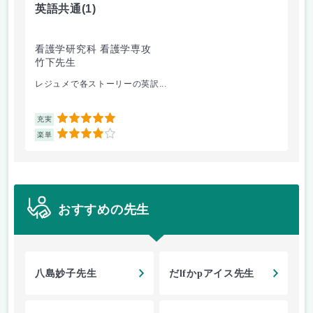
英語共通
(1)
語
看護学研究科 看護学専攻
看
竹下先生
大
レジュメで各ストーリーの英訳...
演習
5
充実
充
4
楽単
楽
おすすめの先生
八島妙子先生
だlfかpアイス先生