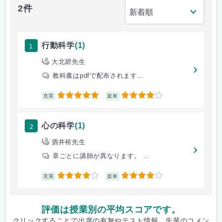
2件
1
行動科学
(1)
大北碧先生
教科書はpdfで配布されます...
5
4
充実
楽単
2
心の科学
(1)
酒井裕先生
章ごとに講師が異なります。 ...
4
4
充実
楽単
評価は授業別の平均スコアです。
クリックすることで出席の有無やテスト情報、先輩のコメン