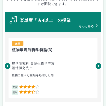
トが閲覧できます。
楽単度「★4以上」の授業
もっとみる
楽単
植物環境制御学特論
(3)
シ
農学研究科 資源生物学専攻
工
渡邊博之先生
相
植物に様々な種類を処理した際...
コ
4
充実
充
3.5
楽単
楽