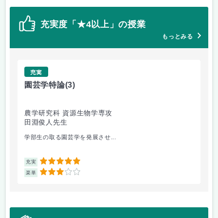
充実度「★4以上」の授業
もっとみる
充実
園芸学特論
(3)
植
農学研究科 資源生物学専攻
農
田淵俊人先生
渡
学部生の取る園芸学を発展させ...
植
5
充実
充
3
楽単
楽