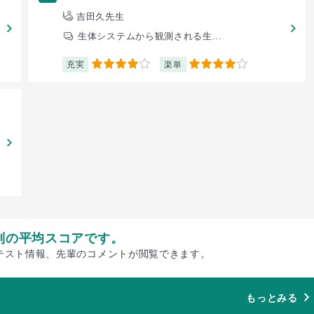
吉田久先生
生体システムから観測される生...
充実
楽単
4
4
別の平均スコアです。
テスト情報、先輩のコメントが閲覧できます。
もっとみる