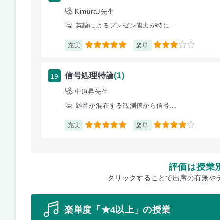
KimuraJ先生
英語によるプレゼン能力が特に...
充実
楽単
5
3
19
信号処理特論
(1)
中迫昇先生
雑音が混在する観測値から信号...
充実
楽単
5
4
評価は授業
クリックすることで出席の有無や
楽単度「★4以上」の授業