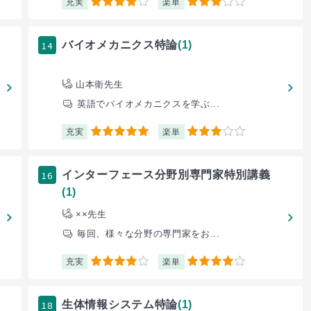
充実
楽単
4
3
14
バイオメカニクス特論
(1)
山本衛先生
英語でバイオメカニクスを学ぶ...
充実
楽単
5
3
16
インターフェース分野別専門家特別講義
(1)
××先生
毎回、様々な分野の専門家をお...
充実
楽単
4
4
18
生体情報システム特論
(1)