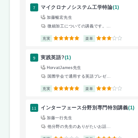
7
マイクロナノシステム工学特論
(1)
加藤暢宏先生
微細加工についての講義です。...
充実
楽単
5
3
9
実践英語?
(1)
HorvatJames先生
国際学会で通用する英語プレゼ...
充実
楽単
5
3
11
インターフェース分野別専門特別講義
(1)
加藤一行先生
他分野の先生のありがたいお話...