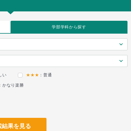
学部学科
から探す
しい
★★★
：普通
：かなり楽勝
索結果を見る