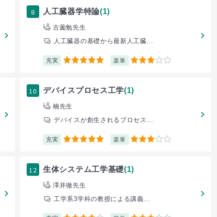
8
人工臓器学特論
(1)
古薗勉先生
人工臓器の基礎から最新人工臓...
充実
楽単
5
3
10
デバイスプロセス工学
(1)
楠先生
デバイスが創生されるプロセス...
充実
楽単
5
3
12
生体システム工学基礎
(1)
澤井徹先生
工学系3学科の教授による講義...