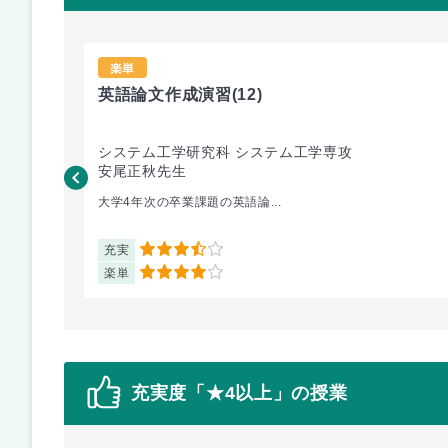
楽単
英語論文作成演習
(12)
システム工学研究科 システム工学専攻
安尾正秋先生
大学4年次の卒業課題の英語論...
充実
3.5
楽単
4
充実度「★4以上」の授業