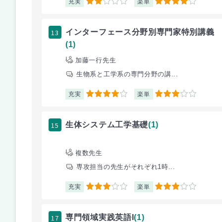
充実
楽単
2
4
13
インターフェース分野別専門家特別講義
(1)
加藤一行先生
生物系と工学系の専門分野の講...
充実
楽単
4
3
15
生体システム工学基礎
(1)
複数先生
専攻担当の先生がそれぞれ1時...
充実
楽単
3
3
17
専門領域実践英語I
(1)