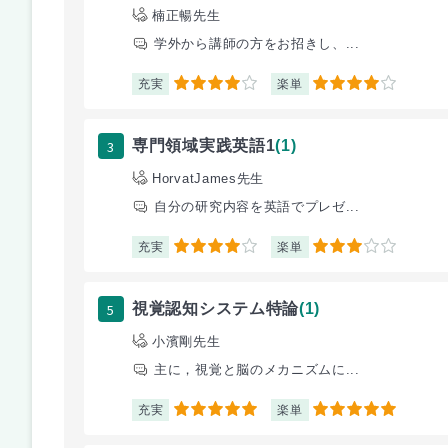
楠正暢先生
学外から講師の方をお招きし、...
充実
楽単
4
4
3
専門領域実践英語1
(1)
HorvatJames先生
自分の研究内容を英語でプレゼ...
充実
楽単
4
3
5
視覚認知システム特論
(1)
小濱剛先生
主に，視覚と脳のメカニズムに...
充実
楽単
5
5