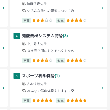
加藤信宏先生
いろんな先生の研究について教...
充実
楽単
3
4
4
知能機械システム特論
(3)
中川秀夫先生
３次元空間におけるベクトルの...
充実
楽単
3.5
4
6
スポーツ科学特論
(1)
谷本道哉先生
みんなで筋肉体操をします．楽...
充実
楽単
5
5