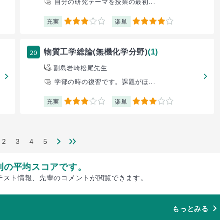
自分の研究テーマを授業の最初...
充実
楽単
3
4
20
物質工学総論(無機化学分野)
(1)
副島岩崎松尾先生
学部の時の復習です。課題がほ...
充実
楽単
3
3
2
3
4
5
別の平均スコアです。
テスト情報、先輩のコメントが閲覧できます。
もっとみる