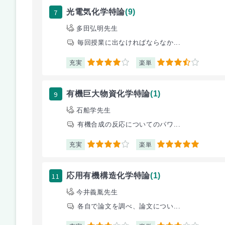
7
光電気化学特論
(9)
多田弘明先生
毎回授業に出なければならなか...
充実
楽単
4
3.5
9
有機巨大物資化学特論
(1)
石船学先生
有機合成の反応についてのパワ...
充実
楽単
4
5
11
応用有機構造化学特論
(1)
今井義胤先生
各自で論文を調べ、論文につい...