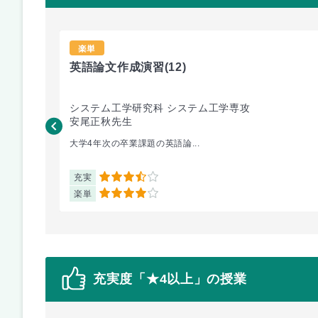
楽単
英語論文作成演習
(12)
システム工学研究科 システム工学専攻
安尾正秋先生
大学4年次の卒業課題の英語論...
充実
3.5
楽単
4
充実度「★4以上」の授業