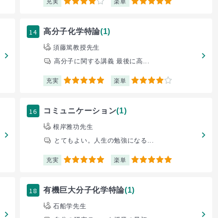
充実
楽単
4
5
14
高分子化学特論
(1)
須藤篤教授先生
高分子に関する講義 最後に高...
充実
楽単
5
4
16
コミュニケーション
(1)
根岸雅功先生
とてもよい。人生の勉強になる...
充実
楽単
5
5
18
有機巨大分子化学特論
(1)
石船学先生