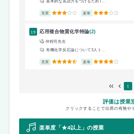
基本的な英語力をつけるためT...
充実
楽単
3
3
19
応用複合物質化学特論
(2)
仲程司先生
有機化学反応論について3人１...
充実
楽単
4.5
4
1
評価は授業
クリックすることで出席の有無や
楽単度「★4以上」の授業