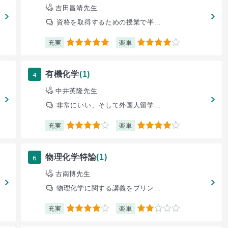
吉田昌靖先生
資格を取得するための授業で半...
充実
楽単
5
4
4
有機化学
(1)
中井英隆先生
非常にいい、そして外国人留学...
充実
楽単
4
4
6
物理化学特論
(1)
古南博先生
物理化学に関する講義をプリン...
充実
楽単
4
2