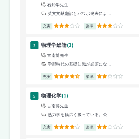
石船学先生
英文文献翻訳とパワポ発表によ...
充実
楽単
3
3
3
物理学総論
(3)
古南博先生
学部時代の基礎知識が必須にな...
充実
楽単
4.5
2
5
物理化学
(1)
古南博先生
熱力学を幅広く扱っている。公...
充実
楽単
4
2