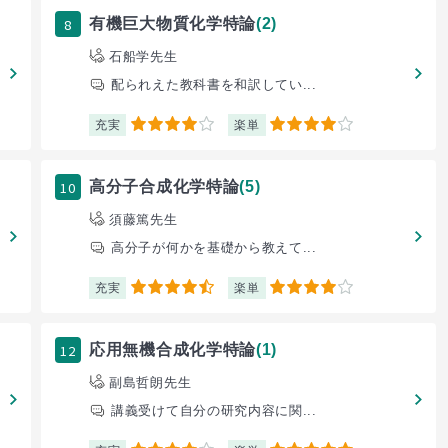
8
有機巨大物質化学特論
(2)
石船学先生
配られえた教科書を和訳してい...
充実
楽単
4
4
10
高分子合成化学特論
(5)
須藤篤先生
高分子が何かを基礎から教えて...
充実
楽単
4.5
4
12
応用無機合成化学特論
(1)
副島哲朗先生
講義受けて自分の研究内容に関...