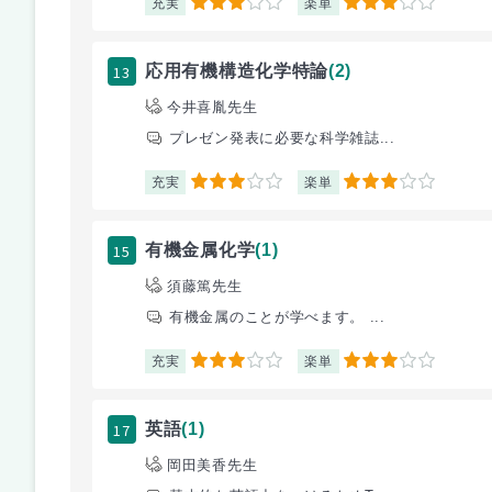
充実
楽単
3
3
13
応用有機構造化学特論
(2)
今井喜胤先生
プレゼン発表に必要な科学雑誌...
充実
楽単
3
3
15
有機金属化学
(1)
須藤篤先生
有機金属のことが学べます。 ...
充実
楽単
3
3
17
英語
(1)
岡田美香先生