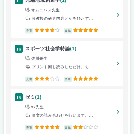
17
先端地域創造学
(1)
オムニバス先生
各教授の研究内容とかをひたす...
4
5
充実
楽単
18
スポーツ社会学特論
(1)
佐川先生
プリント回し読みしただけ。ち...
3
5
充実
楽単
19
ゼミ
(1)
xx先生
論文の読み合わせを行います。...
5
2
充実
楽単