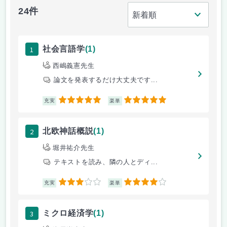
24件
1
社会言語学
(1)
西嶋義憲先生
論文を発表するだけ大丈夫です...
5
5
充実
楽単
2
北欧神話概説
(1)
堀井祐介先生
テキストを読み、隣の人とディ...
3
4
充実
楽単
3
ミクロ経済学
(1)