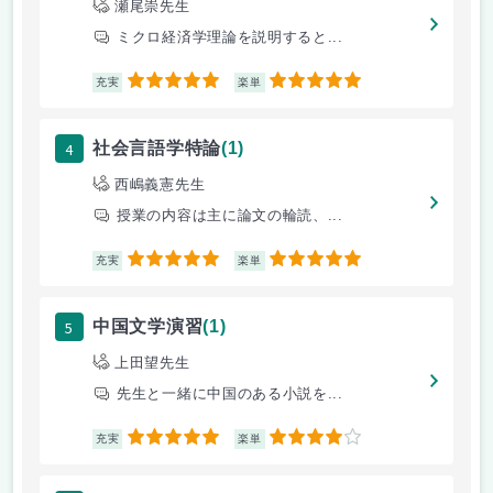
瀬尾崇先生
ミクロ経済学理論を説明すると...
5
5
充実
楽単
4
社会言語学特論
(1)
西嶋義憲先生
授業の内容は主に論文の輪読、...
5
5
充実
楽単
5
中国文学演習
(1)
上田望先生
先生と一緒に中国のある小説を...
5
4
充実
楽単