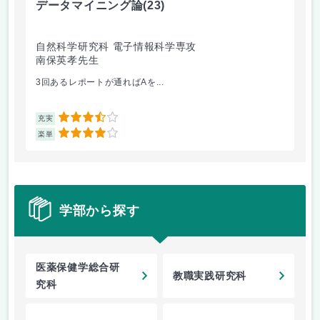
データマイニング論
(23)
機
自然科学研究科 電子情報科学専攻
自
南保英孝先生
渡
3回あるレポートが通ればAを...
機
3.5
充実
充
4
楽単
楽
学部から探す
医薬保健学総合研
教職実践研究科
究科