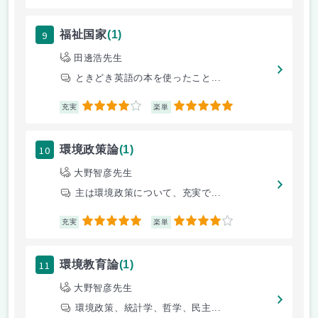
9
福祉国家
(1)
田邊浩先生
ときどき英語の本を使ったこと...
4
5
充実
楽単
10
環境政策論
(1)
大野智彦先生
主は環境政策について、充実で...
5
4
充実
楽単
11
環境教育論
(1)
大野智彦先生
環境政策、統計学、哲学、民主...