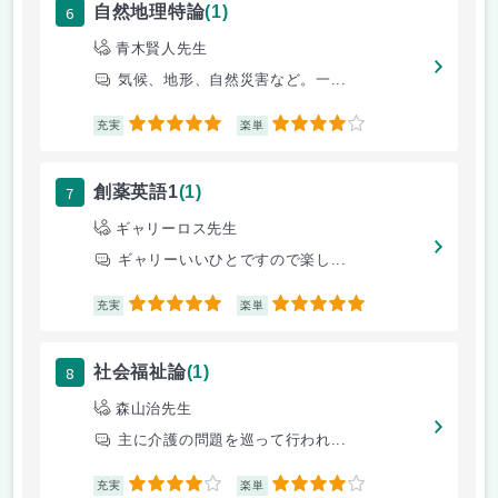
6
自然地理特論
(1)
青木賢人先生
気候、地形、自然災害など。一...
5
4
充実
楽単
7
創薬英語1
(1)
ギャリーロス先生
ギャリーいいひとですので楽し...
5
5
充実
楽単
8
社会福祉論
(1)
森山治先生
主に介護の問題を巡って行われ...
4
4
充実
楽単