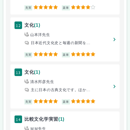
5
4
充実
楽単
12
文化
(1)
山本洋先生
日本近代文化史と毎週の新聞を...
5
5
充実
楽単
13
文化
(1)
清水邦彦先生
主に日本の古典文化です。ほか...
5
5
充実
楽単
14
比較文化学実習
(1)
ＭＭ先生