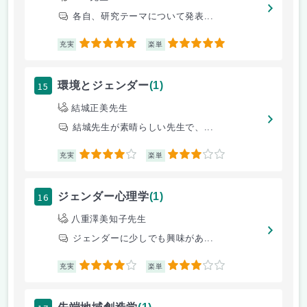
各自、研究テーマについて発表...
5
5
充実
楽単
15
環境とジェンダー
(1)
結城正美先生
結城先生が素晴らしい先生で、...
4
3
充実
楽単
16
ジェンダー心理学
(1)
八重澤美知子先生
ジェンダーに少しでも興味があ...
4
3
充実
楽単