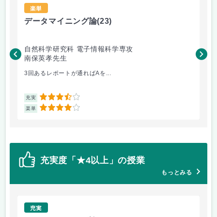
楽単
データマイニング論
(23)
リ
自然科学研究科 電子情報科学専攻
自
南保英孝先生
三
3回あるレポートが通ればAを...
前
3.5
充実
充
4
楽単
楽
充実度「★4以上」の授業
もっとみる
充実