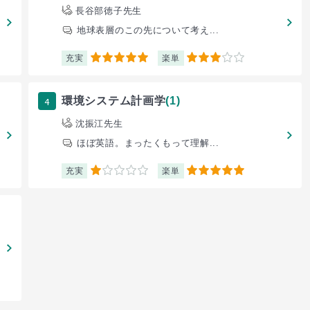
長谷部徳子先生
地球表層のこの先について考え...
充実
楽単
5
3
4
環境システム計画学
(1)
沈振江先生
ほぼ英語。まったくもって理解...
充実
楽単
1
5