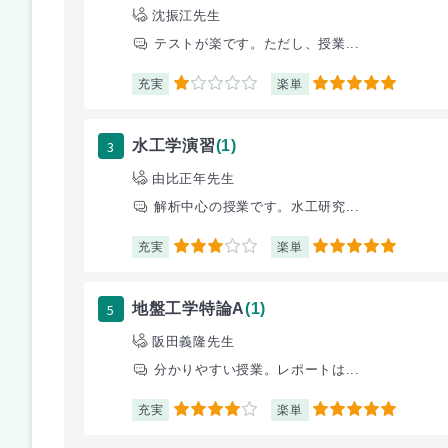
沈振江先生
テストが楽です。ただし、授業...
充実
楽単
1
5
3
水工学演習
(1)
由比正年先生
解析中心の授業です。水工研究...
充実
楽単
3
5
5
地盤工学特論A
(1)
阪田義隆先生
分かりやすい授業。レポートは...
充実
楽単
4
5