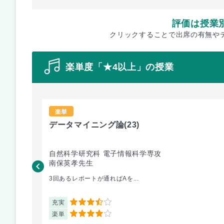
評価は授業
クリックすることで出席の有無や
楽単度「★4以上」の授業
楽単
データマイニング論
(23)
自然科学研究科 電子情報科学専攻
南保英孝先生
3回あるレポートが通ればAを...
充実
3.5
楽単
4