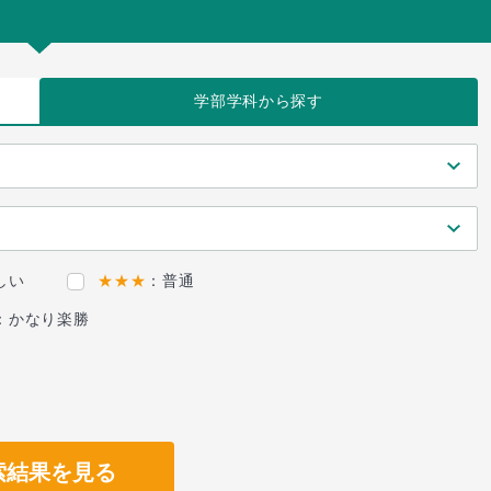
学部学科
から探す
しい
★★★
：普通
：かなり楽勝
索結果を見る