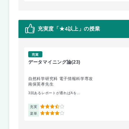
充実度「★4以上」の授業
充実
データマイニング論
(23)
自然科学研究科 電子情報科学専攻
南保英孝先生
3回あるレポートが通ればAを...
充実
3.5
楽単
4