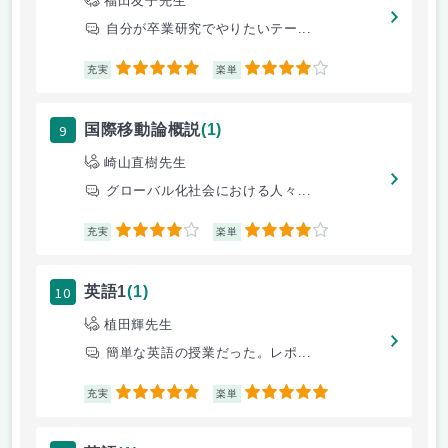
福田友子先生
自分が卒業研究でやりたいテー...
5
4
充実
楽単
9
国際移動論概説
(1)
崎山直樹先生
グローバル化社会における人々...
4
4
充実
楽単
10
英語1
(1)
植田輝先生
簡単な英語の授業だった。レポ...
5
5
充実
楽単