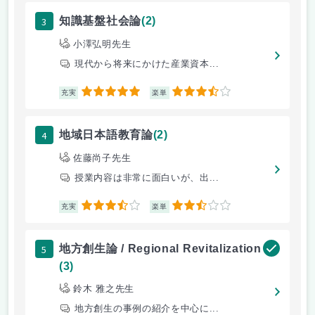
3
知識基盤社会論
(2)
小澤弘明先生
現代から将来にかけた産業資本...
5
3.5
充実
楽単
4
地域日本語教育論
(2)
佐藤尚子先生
授業内容は非常に面白いが、出...
3.5
2.5
充実
楽単
5
地方創生論 / Regional Revitalization
(3)
鈴木 雅之先生
地方創生の事例の紹介を中心に...