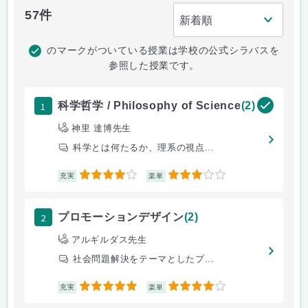
57件
のマークがついている授業は学校の公式シラバスを
参照した授業です。
1
科学哲学 / Philosophy of Science
(2)
神里 達博先生
科学とは何たるか、理系の視点...
4
3
充実
楽単
2
プロモーションデザイン
(2)
アルギルダス先生
社会問題解決をテーマとしたプ...
5
4
充実
楽単