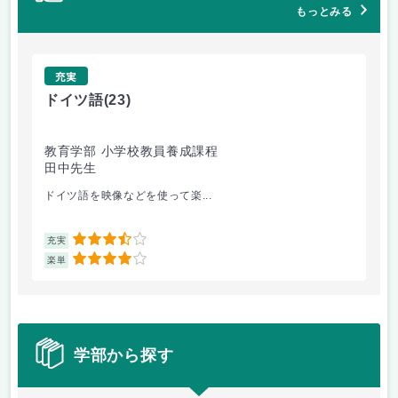
もっとみる
充実
ドイツ語
(23)
原
教育学部 小学校教員養成課程
法
田中先生
内
ドイツ語を映像などを使って楽...
自
3.5
充実
充
4
楽単
楽
学部から探す