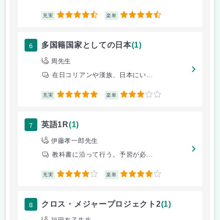
4.5
4.5
充実
楽単
6
多国籍国家としての日本
(1)
周先生
在日コリアンや漢族、日本にい...
5
3
充実
楽単
7
英語1R
(1)
伊藤孝一郎先生
教科書に沿って行う。予習が必...
4
4
充実
楽単
8
クロス・メジャープロジェクト2
(1)