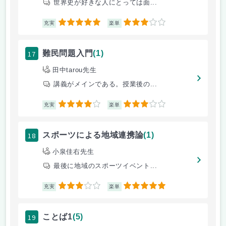
世界史が好きな人にとっては面...
5
3
充実
楽単
17
難民問題入門
(1)
田中tarou先生
講義がメインである。授業後の...
4
3
充実
楽単
18
スポーツによる地域連携論
(1)
小泉佳右先生
最後に地域のスポーツイベント...
3
5
充実
楽単
19
ことば1
(5)