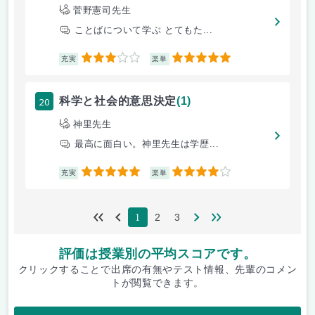
菅野憲司先生
ことばについて学ぶ とてもた...
3
5
充実
楽単
20
科学と社会的意思決定
(1)
神里先生
最高に面白い。神里先生は学歴...
5
4
充実
楽単
2
3
1
評価は授業別の平均スコアです。
クリックすることで出席の有無やテスト情報、先輩のコメン
トが閲覧できます。