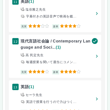
11
英語
(1)
塩谷雅之先生
字幕付きの英語音声で映画を鑑...
3
4
充実
楽単
12
現代言語社会論 / Contemporary Lan
guage and Soci...
(1)
高 民定先生
毎週授業を聞いて適当にコメン...
4
4
充実
楽単
13
英語
(1)
セーラ先生
英語で授業を行うので力はつく...