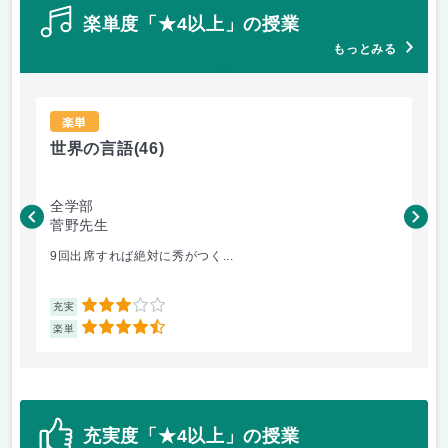
楽単度「★4以上」の授業
もっとみる
楽単
世界の言語
(46)
世
全学部
工
菅野先生
菅
9回出席すれば絶対に秀がつく...
毎
3
充実
充
4.5
楽単
楽
充実度「★4以上」の授業