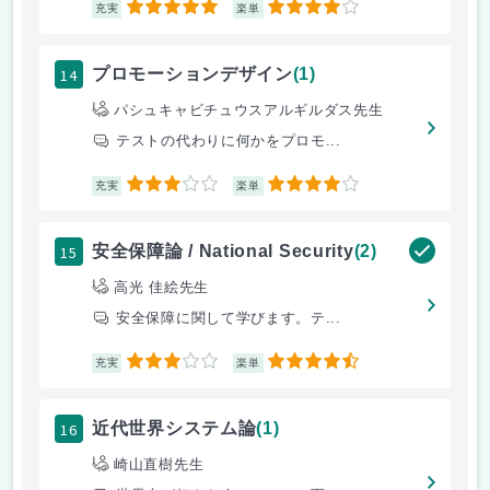
5
4
充実
楽単
14
プロモーションデザイン
(1)
パシュキャビチュウスアルギルダス先生
テストの代わりに何かをプロモ...
3
4
充実
楽単
15
安全保障論 / National Security
(2)
高光 佳絵先生
安全保障に関して学びます。テ...
3
4.5
充実
楽単
16
近代世界システム論
(1)
崎山直樹先生