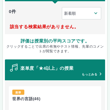
0件
該当する検索結果がありません。
評価は授業別の平均スコアです。
クリックすることで出席の有無やテスト情報、先輩のコメン
トが閲覧できます。
楽単度「★4以上」の授業
もっとみる
楽単
世界の言語
(46)
世