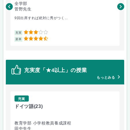
全学部
工
菅野先生
菅
9回出席すれば絶対に秀がつく...
毎
3
充実
充
4.5
楽単
楽
充実度「★4以上」の授業
もっとみる
充実
ドイツ語
(23)
原
教育学部 小学校教員養成課程
法
田中先生
内