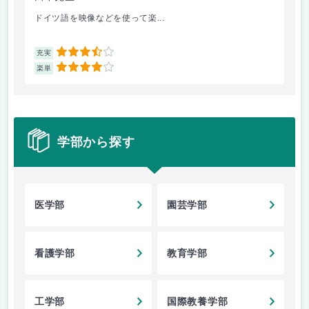
ドイツ語を映像などを使って楽...
自
3.5
充実
充
4
楽単
楽
学部から探す
医学部
園芸学部
看護学部
教育学部
工学部
国際教養学部