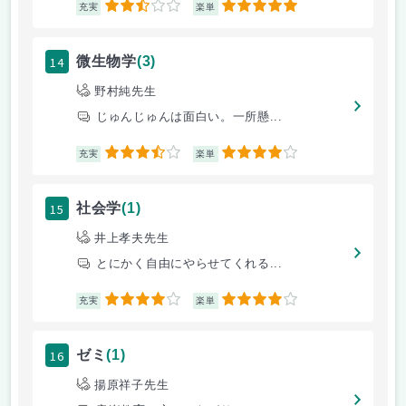
2.5
5
充実
楽単
14
微生物学
(3)
野村純先生
じゅんじゅんは面白い。一所懸...
3.5
4
充実
楽単
15
社会学
(1)
井上孝夫先生
とにかく自由にやらせてくれる...
4
4
充実
楽単
16
ゼミ
(1)
揚原祥子先生