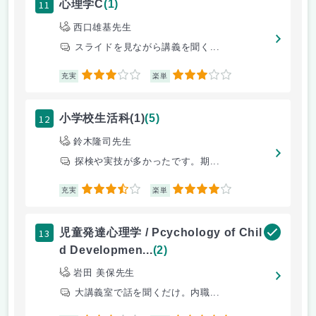
11
心理学C
(1)
西口雄基先生
スライドを見ながら講義を聞く...
3
3
充実
楽単
12
小学校生活科(1)
(5)
鈴木隆司先生
探検や実技が多かったです。期...
3.5
4
充実
楽単
13
児童発達心理学 / Pcychology of Chil
d Developmen...
(2)
岩田 美保先生
大講義室で話を聞くだけ。内職...