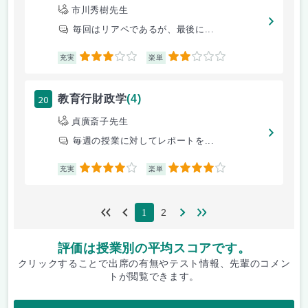
市川秀樹先生
毎回はリアペであるが、最後に...
3
2
充実
楽単
20
教育行財政学
(4)
貞廣斎子先生
毎週の授業に対してレポートを...
4
4
充実
楽単
2
1
評価は授業別の平均スコアです。
クリックすることで出席の有無やテスト情報、先輩のコメン
トが閲覧できます。