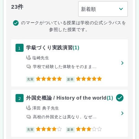
23件
のマークがついている授業は学校の公式シラバスを
参照した授業です。
1
学級づくり実践演習
(1)
塩崎先生
学校で経験した体験をそのまま...
5
5
充実
楽単
2
外国史概論 / History of the world
(1)
澤田 典子先生
高校の外国史とは異なり、なぜ...
4
3
充実
楽単