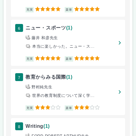
5
5
充実
楽単
6
ニュー・スポーツ
(1)
藤井 和彦先生
本当に楽しかった。ニュー・ス...
5
5
充実
楽単
7
教育からみる国際
(1)
野村純先生
世界の教育制度について深く学...
3
3
充実
楽単
8
Writing
(1)