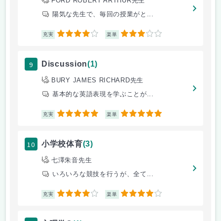
FORD ROBERT ARTHUR先生
陽気な先生で、毎回の授業がと...
4
3
充実
楽単
9
Discussion
(1)
BURY JAMES RICHARD先生
基本的な英語表現を学ぶことが...
5
5
充実
楽単
10
小学校体育
(3)
七澤朱音先生
いろいろな競技を行うが、全て...
4
4
充実
楽単