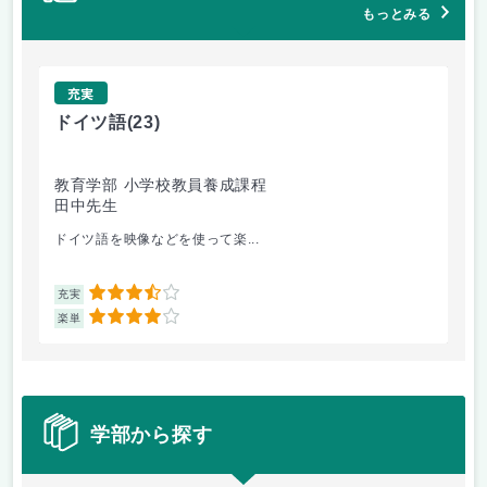
もっとみる
充実
ドイツ語
(23)
原
教育学部 小学校教員養成課程
法
田中先生
内
ドイツ語を映像などを使って楽...
自
3.5
充実
充
4
楽単
楽
学部から探す