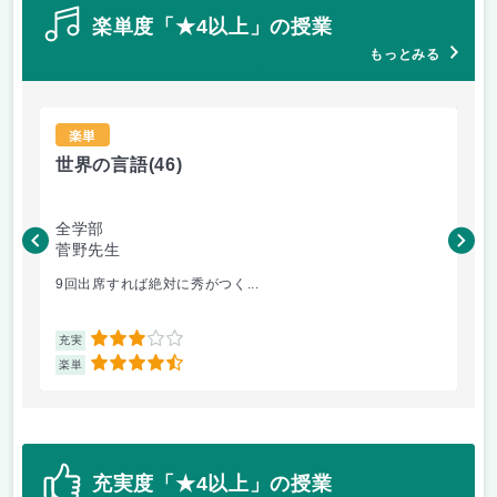
楽単度「★4以上」の授業
もっとみる
楽単
世界の言語
(46)
世
全学部
工
菅野先生
菅
9回出席すれば絶対に秀がつく...
毎
3
充実
充
4.5
楽単
楽
充実度「★4以上」の授業