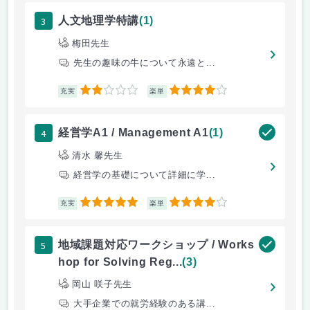
3
人文地理学特講
(1)
梅田先生
先生の趣味の牛について永遠と...
2
4
充実
楽単
4
経営学A1 / Management A1
(1)
清水 馨先生
経営学の基礎について詳細に学...
5
4
充実
楽単
5
地域課題対応ワークショップ / Works
hop for Solving Reg...
(3)
岡山 咲子先生
大手企業での就労経験のある講...