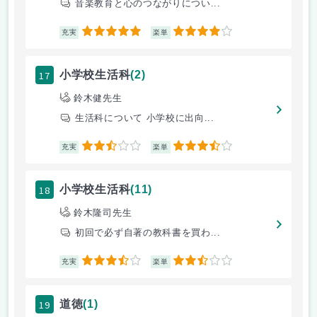
音楽教育と心のつながりについ...
5
4
充実
楽単
17
小学校生活科
(2)
鈴木健先生
生活科について 小学校に出向...
2.5
3.5
充実
楽単
18
小学校生活科
(11)
鈴木隆司先生
初回で必ず自著の教科書を買わ...
3.5
2.5
充実
楽単
19
道徳
(1)