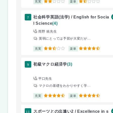
充実
楽単
2
1.5
7
社会科学英語(法学) / English for Socia
l Science
(4)
雨野 統先生
英弱にとっては予習が大変だが...
充実
楽単
2.5
4.5
9
初級マクロ経済学
(3)
平口先生
マクロの基礎をわかりやすく学...
充実
楽単
4.5
4.5
11
スポーツとの出逢い2 / Excellence in s