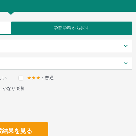
学部学科
から探す
しい
★★★
：普通
：かなり楽勝
索結果を見る