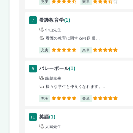
充実
楽単
4.5
3.5
7
看護教育学
(1)
中山先生
看護の教育に関する内容 過...
充実
楽単
5
5
9
バレーボール
(1)
船越先生
様々な学生と仲良くなれます。...
充実
楽単
5
5
11
英語
(1)
大庭先生