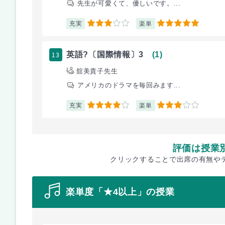
先生が可愛くて、優しいです。...
充実
楽単
3
5
13
英語?〔国際情報〕3
(1)
舘美貴子先生
アメリカのドラマを毎回みます...
充実
楽単
4
3
評価は授業
クリックすることで出席の有無や
楽単度「★4以上」の授業