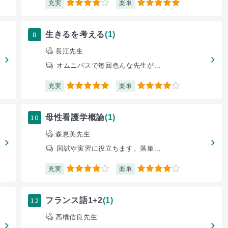
充実
楽単
4
5
8
生きるを考える
(1)
長江先生
オムニバスで毎回色んな先生が...
充実
楽単
5
4
10
母性看護学概論
(1)
森恵美先生
国試や実習に役立ちます。落単...
充実
楽単
4
4
12
フランス語1+2
(1)
高橋信良先生