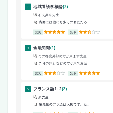
1
地域看護学概論
(2)
石丸美奈先生
講師には他にも多くの名だたる...
充実
楽単
5
2.5
3
金融知識
(1)
その都度外部の方が来ます先生
外部の銀行などの方が来てお話...
充実
楽単
3
5
5
フランス語1+2
(2)
泉先生
泉先生のフラ語は人気です。た...