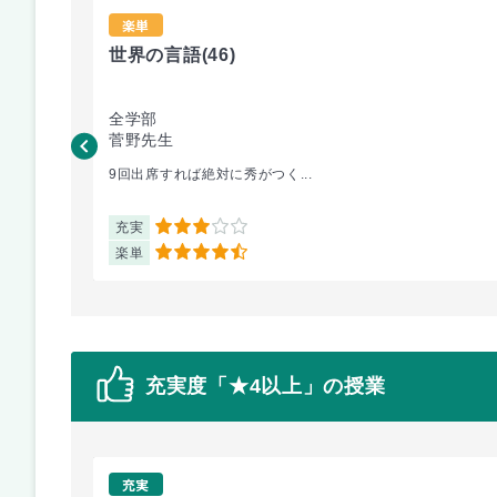
楽単
世界の言語
(46)
全学部
菅野先生
9回出席すれば絶対に秀がつく...
充実
3
楽単
4.5
充実度「★4以上」の授業
充実