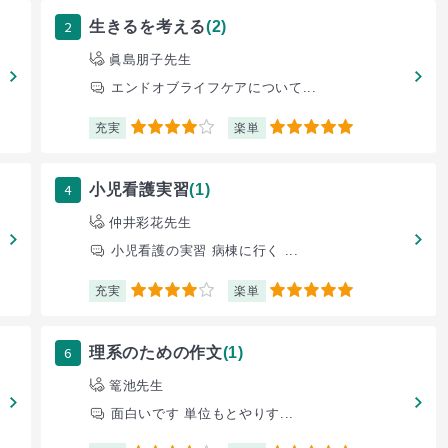
2
生きるを考える
(2)
眞島朋子先生
エンドオブライフケアについて...
充実
楽単
4
5
4
小児看護実習
(1)
仲井彩花先生
小児看護の実習 病棟に行く ...
充実
楽単
4
5
6
理系のための作文
(1)
篭池先生
面白いです 単位もとやりす...