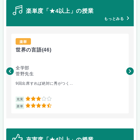
楽単度「★4以上」の授業
もっとみる
楽単
世界の言語
(46)
世
全学部
工
菅野先生
菅
9回出席すれば絶対に秀がつく...
毎
3
充実
充
4.5
楽単
楽
充実度「★4以上」の授業