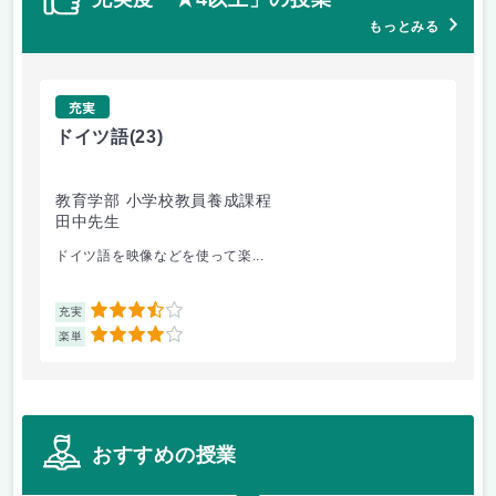
もっとみる
充実
ドイツ語
(23)
原
教育学部 小学校教員養成課程
法
田中先生
内
ドイツ語を映像などを使って楽...
自
3.5
充実
充
4
楽単
楽
おすすめの授業