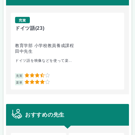
充実
ドイツ語
(23)
原
教育学部 小学校教員養成課程
法
田中先生
内
ドイツ語を映像などを使って楽...
自
3.5
充実
充
4
楽単
楽
おすすめの先生