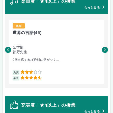
楽単度「★4以上」の授業
もっとみる
楽単
世界の言語
(46)
世
全学部
工
菅野先生
菅
9回出席すれば絶対に秀がつく...
毎
3
充実
充
4.5
楽単
楽
充実度「★4以上」の授業
もっとみる