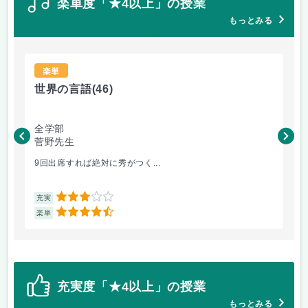
楽単度「★4以上」の授業
もっとみる
楽単
世界の言語
(46)
世
全学部
工
菅野先生
菅
9回出席すれば絶対に秀がつく...
毎
3
充実
充
4.5
楽単
楽
充実度「★4以上」の授業
もっとみる