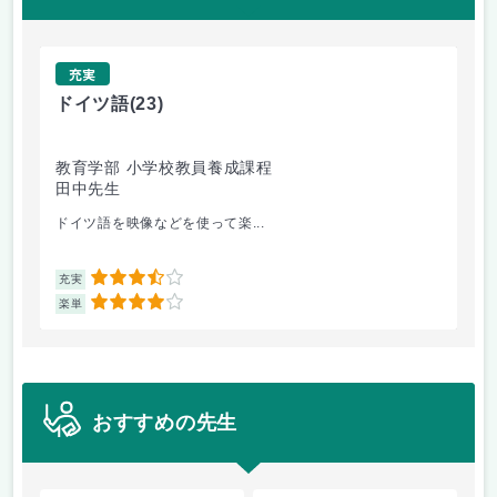
充実
ドイツ語
(23)
原
教育学部 小学校教員養成課程
法
田中先生
内
ドイツ語を映像などを使って楽...
自
3.5
充実
充
4
楽単
楽
おすすめの先生