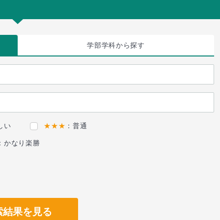
学部学科
から探す
しい
★★★
：普通
：かなり楽勝
索結果を見る