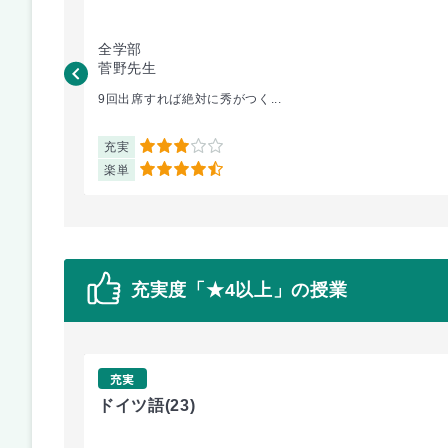
全学部
菅野先生
9回出席すれば絶対に秀がつく...
充実
3
楽単
4.5
充実度「★4以上」の授業
充実
ドイツ語
(23)