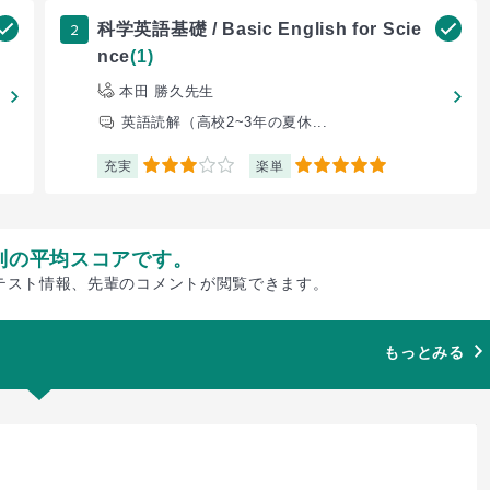
2
科学英語基礎 / Basic English for Scie
nce
(1)
本田 勝久先生
英語読解（高校2~3年の夏休...
充実
楽単
3
5
別の平均スコアです。
テスト情報、先輩のコメントが閲覧できます。
もっとみる