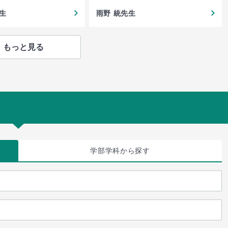
生
雨野 統先生
もっと見る
学部学科
から探す