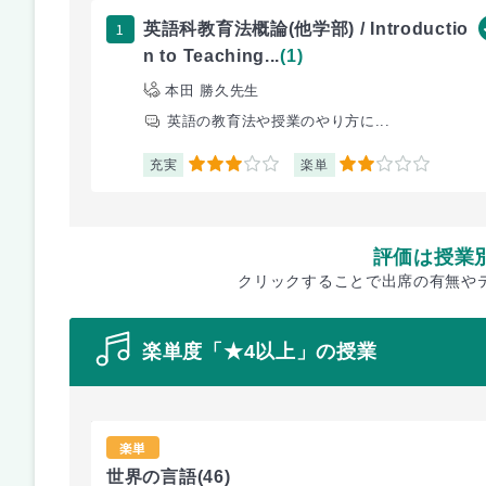
1
英語科教育法概論(他学部) / Introductio
n to Teaching...
(1)
本田 勝久先生
英語の教育法や授業のやり方に...
充実
楽単
3
2
評価は授業
クリックすることで出席の有無や
楽単度「★4以上」の授業
楽単
世界の言語
(46)