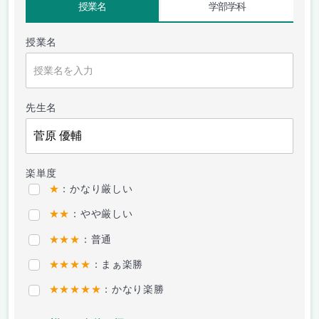
授業名
学部学科
授業名
先生名
楽単度
★
：かなり厳しい
★★
：やや厳しい
★★★
：普通
★★★★
：まぁ楽勝
★★★★★
：かなり楽勝