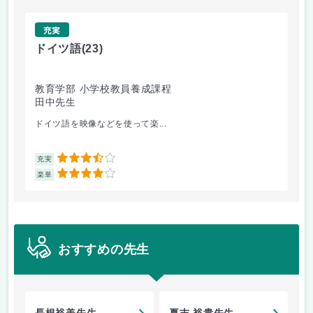
充実
ドイツ語
(23)
原
教育学部 小学校教員養成課程
法
田中先生
内
ドイツ語を映像などを使って楽...
自
3.5
充実
充
4
楽単
楽
おすすめの先生