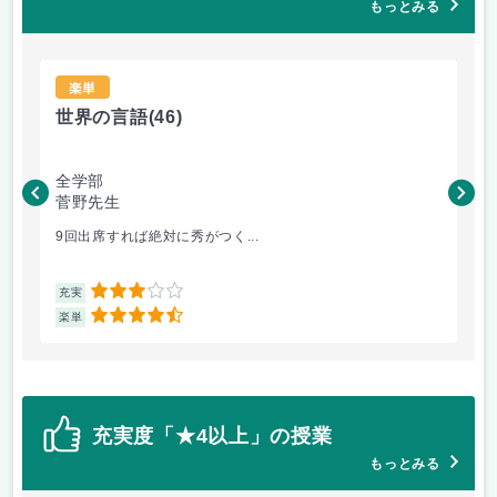
もっとみる
楽単
世界の言語
(46)
世
全学部
工
菅野先生
菅
9回出席すれば絶対に秀がつく...
毎
3
充実
充
4.5
楽単
楽
充実度「★4以上」の授業
もっとみる