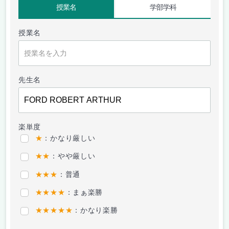
授業名
学部学科
授業名
先生名
楽単度
★
：かなり厳しい
★★
：やや厳しい
★★★
：普通
★★★★
：まぁ楽勝
★★★★★
：かなり楽勝