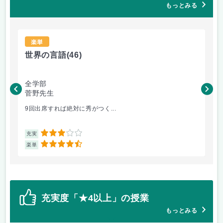
もっとみる
楽単
世界の言語
(46)
世
全学部
工
菅野先生
菅
9回出席すれば絶対に秀がつく...
毎
3
充実
充
4.5
楽単
楽
充実度「★4以上」の授業
もっとみる