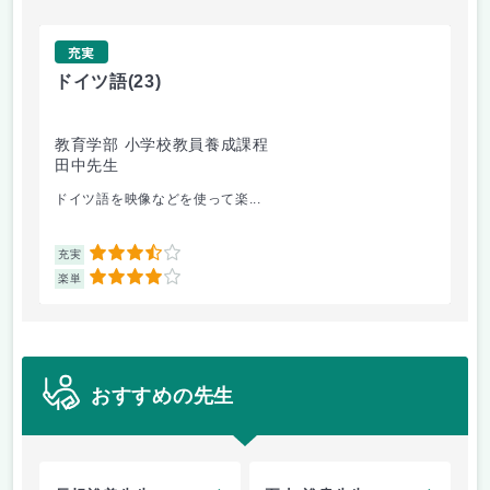
充実
ドイツ語
(23)
原
教育学部 小学校教員養成課程
法
田中先生
内
ドイツ語を映像などを使って楽...
自
3.5
充実
充
4
楽単
楽
おすすめの先生