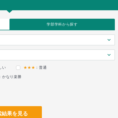
学部学科
から探す
しい
★★★
：普通
：かなり楽勝
索結果を見る