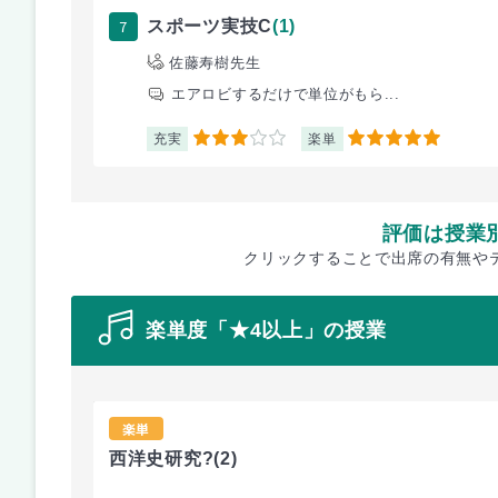
7
スポーツ実技C
(1)
佐藤寿樹先生
エアロビするだけで単位がもら...
充実
楽単
3
5
評価は授業
クリックすることで出席の有無や
楽単度「★4以上」の授業
楽単
西洋史研究?
(2)