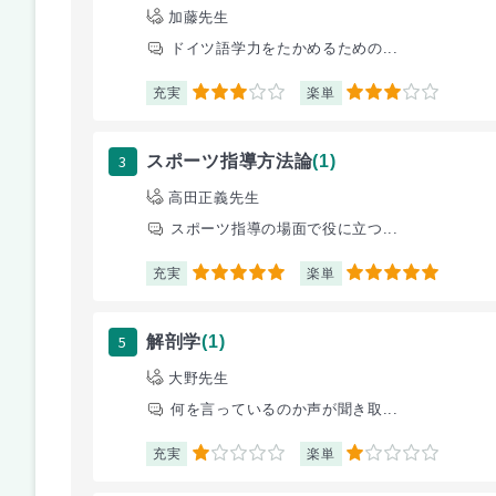
加藤先生
ドイツ語学力をたかめるための...
充実
楽単
3
3
3
スポーツ指導方法論
(1)
高田正義先生
スポーツ指導の場面で役に立つ...
充実
楽単
5
5
5
解剖学
(1)
大野先生
何を言っているのか声が聞き取...
充実
楽単
1
1