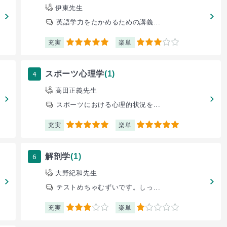
伊東先生
英語学力をたかめるための講義...
充実
楽単
5
3
4
スポーツ心理学
(1)
高田正義先生
スポーツにおける心理的状況を...
充実
楽単
5
5
6
解剖学
(1)
大野紀和先生
テストめちゃむずいです。しっ...
充実
楽単
3
1