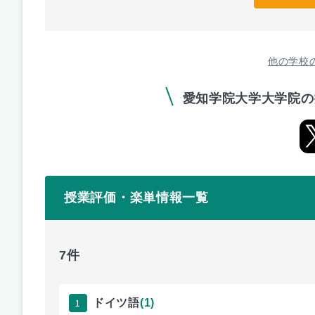
他の学校
愛知学院大学大学院の
授業評価・楽単情報一覧
7件
1
ドイツ語
(1)