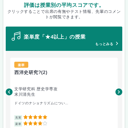
評価は授業別の平均スコアです。
クリックすることで出席の有無やテスト情報、先輩のコメン
トが閲覧できます。
楽単度「★4以上」の授業
もっとみる
楽単
西洋史研究?
(2)
イ
文学研究科 歴史学専攻
文
末川清先生
松
ドイツのナショナリズムについ...
英
5
充実
充
4
楽単
楽