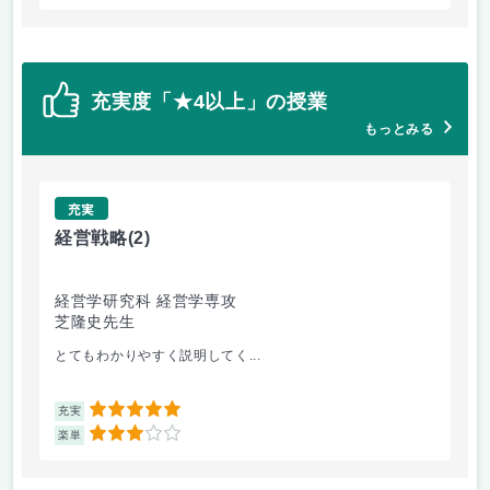
充実度「★4以上」の授業
もっとみる
充実
経営戦略
(2)
西
経営学研究科 経営学専攻
文
芝隆史先生
末
とてもわかりやすく説明してく...
ド
5
充実
充
3
楽単
楽