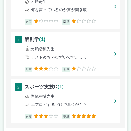
大野先生
何を言っているのか声が聞き取...
1
1
充実
楽単
4
解剖学
(1)
大野紀和先生
テストめちゃむずいです。しっ...
3
1
充実
楽単
5
スポーツ実技C
(1)
佐藤寿樹先生
エアロビするだけで単位がもら...
3
5
充実
楽単