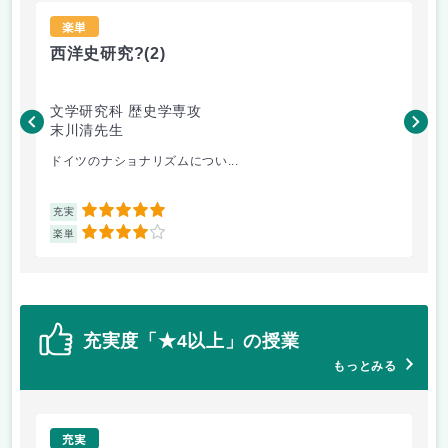
楽単
西洋史研究?
(2)
イ
文学研究科 歴史学専攻
文
末川清先生
松
ドイツのナショナリズムについ...
英
5
充実
充
4
楽単
楽
充実度「★4以上」の授業
もっとみる
充実