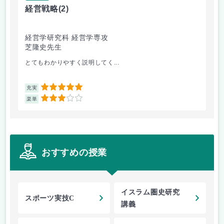
経営戦略
(2)
西
経営学研究科 経営学専攻
文
芝隆史先生
末
とてもわかりやすく説明してく...
ド
5
充実
充
3
楽単
楽
おすすめの授業
イスラム圏史研究
スポーツ実技C
講義