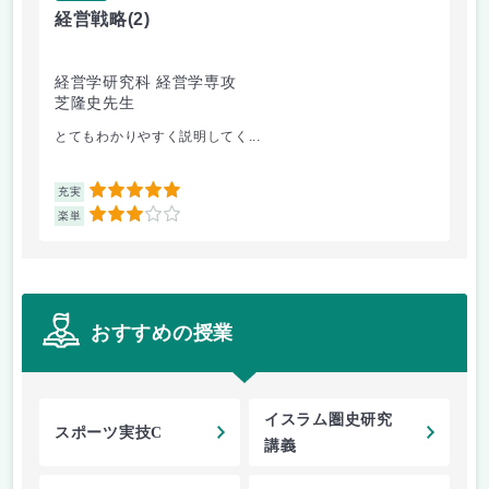
経営戦略
(2)
西
経営学研究科 経営学専攻
文
芝隆史先生
末
とてもわかりやすく説明してく...
ド
5
充実
充
3
楽単
楽
おすすめの授業
イスラム圏史研究
スポーツ実技C
講義