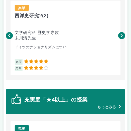
楽単
西洋史研究?
(2)
イ
文学研究科 歴史学専攻
文
末川清先生
松
ドイツのナショナリズムについ...
英
5
充実
充
4
楽単
楽
充実度「★4以上」の授業
もっとみる
充実