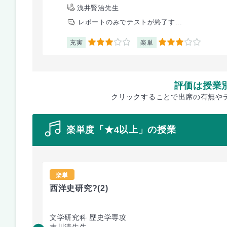
浅井賢治先生
レポートのみでテストが終了す...
充実
楽単
3
3
評価は授業
クリックすることで出席の有無や
楽単度「★4以上」の授業
楽単
西洋史研究?
(2)
文学研究科 歴史学専攻
末川清先生