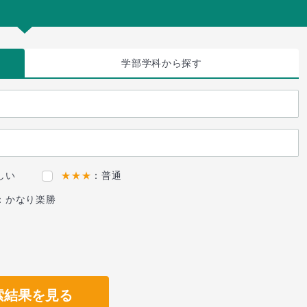
学部学科
から探す
しい
★★★
：普通
：かなり楽勝
索結果を見る