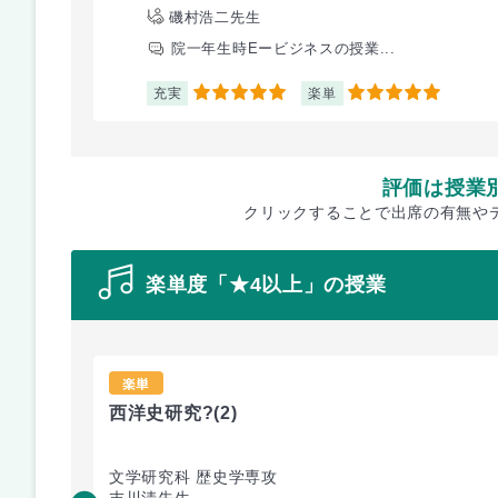
磯村浩二先生
院一年生時Eービジネスの授業...
充実
楽単
5
5
評価は授業
クリックすることで出席の有無や
楽単度「★4以上」の授業
楽単
西洋史研究?
(2)
文学研究科 歴史学専攻
末川清先生