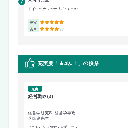
ドイツのナショナリズムについ...
充実
5
楽単
4
充実度「★4以上」の授業
充実
経営戦略
(2)
経営学研究科 経営学専攻
芝隆史先生
とてもわかりやすく説明してく...