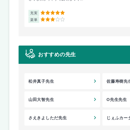
充実
5
楽単
3
おすすめの先生
松井真子先生
佐藤寿樹先
山田大智先生
O先生先生
さえきよしただ先生
じぇふカー