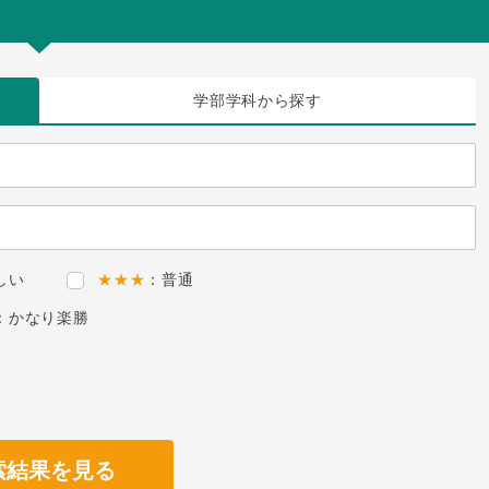
学部学科
から探す
しい
★★★
：普通
：かなり楽勝
索結果を見る