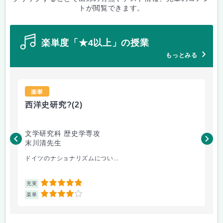
トが閲覧できます。
楽単度「★4以上」の授業
もっとみる
楽単
西洋史研究?
(2)
イ
文学研究科 歴史学専攻
文
末川清先生
松
ドイツのナショナリズムについ...
英
5
充実
充
4
楽単
楽