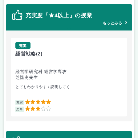
充実度「★4以上」の授業
もっとみる
充実
経営戦略
(2)
西
経営学研究科 経営学専攻
文
芝隆史先生
末
とてもわかりやすく説明してく...
ド
5
充実
充
3
楽単
楽