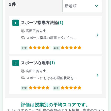
2件
1
スポーツ指導方法論
(1)
高田正義先生
スポーツ指導の場面で役に立つ...
5
5
充実
楽単
2
スポーツ心理学
(1)
高田正義先生
スポーツにおける心理的状況を...
5
5
充実
楽単
評価は授業別の平均スコアです。
クリックすることで出席の有無やテスト情報、先輩のコメン