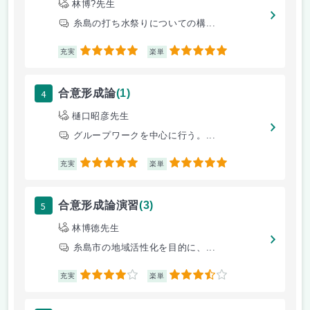
林博?先生
糸島の打ち水祭りについての構...
5
5
充実
楽単
4
合意形成論
(1)
樋口昭彦先生
グループワークを中心に行う。...
5
5
充実
楽単
5
合意形成論演習
(3)
林博徳先生
糸島市の地域活性化を目的に、...
4
3.5
充実
楽単