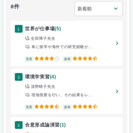
8件
1
世界が仕事場
(5)
生田博子先生
単に留学や海外での研究経験が...
4
4.5
充実
楽単
2
環境学実習
(4)
清野晴子先生
現地視察を行い、その結果をレ...
4.5
4.5
充実
楽単
3
合意形成論演習
(1)