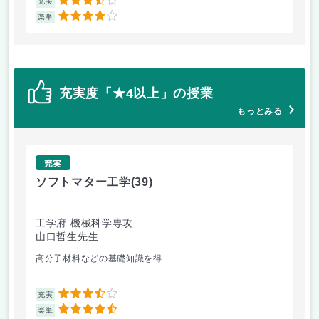
3.5
充実
充
4
楽単
楽
充実度「★4以上」の授業
もっとみる
充実
ソフトマター工学
(39)
場
工学府 機械科学専攻
理
山口哲生先生
鈴
高分子材料などの基礎知識を得...
講
3.5
充実
充
4.5
楽単
楽