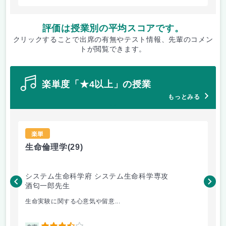
評価は授業別の平均スコアです。
クリックすることで出席の有無やテスト情報、先輩のコメン
トが閲覧できます。
楽単度「★4以上」の授業
もっとみる
楽単
生命倫理学
(29)
エ
システム生命科学府 システム生命科学専攻
工
酒匂一郎先生
村
生命実験に関する心意気や留意...
授