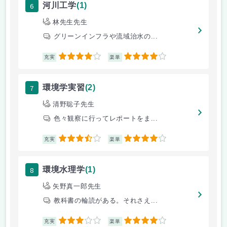
6
河川工学
(1)
林先生先生
グリーンインフラや流域治水の...
4
4
充実
楽単
7
環境学実習
(2)
清野聡子先生
色々観察に行ってレポートをま...
3.5
4
充実
楽単
8
環境水理学
(1)
矢野真一郎先生
教科書の輪読がある。それさえ...
3
4
充実
楽単