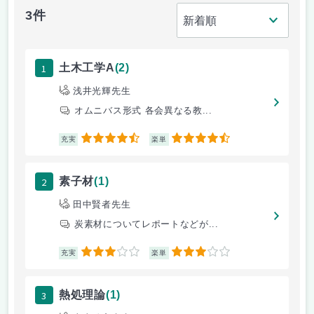
3件
1
土木工学A
(2)
浅井光輝先生
オムニバス形式 各会異なる教...
4.5
4.5
充実
楽単
2
素子材
(1)
田中賢者先生
炭素材についてレポートなどが...
3
3
充実
楽単
3
熱処理論
(1)