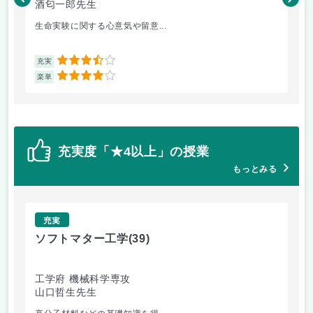
酒匂一郎先生
村
生命実験に関する心意気や留意...
授
3.5
充実
充
4
楽単
楽
充実度「★4以上」の授業
もっとみる
充実
ソフトマター工学
(39)
場
工学府 機械科学専攻
理
山口哲生先生
鈴