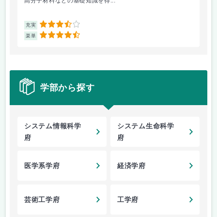
高分子材料などの基礎知識を得...
講
3.5
充実
充
4.5
楽単
楽
学部から探す
システム情報科学
システム生命科学
府
府
医学系学府
経済学府
芸術工学府
工学府