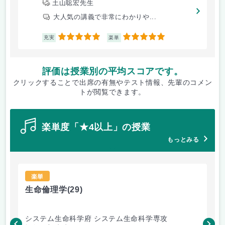
土山聡宏先生
大人気の講義で非常にわかりや...
5
5
充実
楽単
評価は授業別の平均スコアです。
クリックすることで出席の有無やテスト情報、先輩のコメン
トが閲覧できます。
楽単度「★4以上」の授業
もっとみる
楽単
生命倫理学
(29)
エ
システム生命科学府 システム生命科学専攻
工