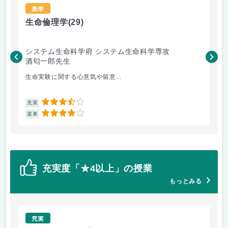
楽単
生命倫理学
(29)
エ
システム生命科学府 システム生命科学専攻
工
酒匂一郎先生
村
生命実験に関する心意気や留意...
授
3.5
充実
充
4
楽単
楽
充実度「★4以上」の授業
もっとみる
充実