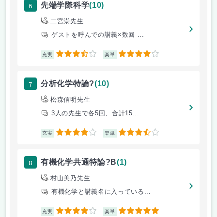
6
先端学際科学
(10)
二宮崇先生
ゲストを呼んでの講義×数回 ...
3.5
4
充実
楽単
7
分析化学特論?
(10)
松森信明先生
3人の先生で各5回、合計15...
4
3.5
充実
楽単
8
有機化学共通特論?B
(1)
村山美乃先生
有機化学と講義名に入っている...
4
5
充実
楽単