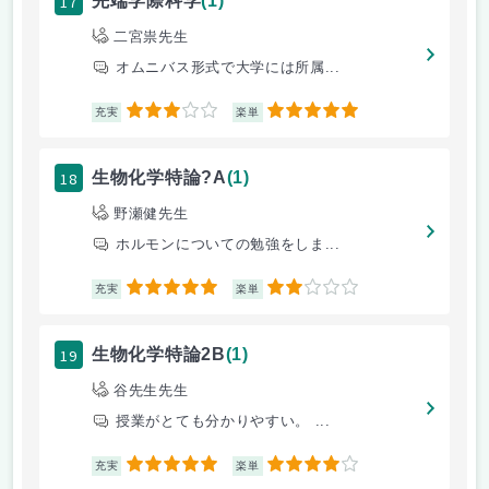
17
先端学際科学
(1)
二宮祟先生
オムニバス形式で大学には所属...
3
5
充実
楽単
18
生物化学特論?A
(1)
野瀬健先生
ホルモンについての勉強をしま...
5
2
充実
楽単
19
生物化学特論2B
(1)
谷先生先生
授業がとても分かりやすい。 ...
5
4
充実
楽単