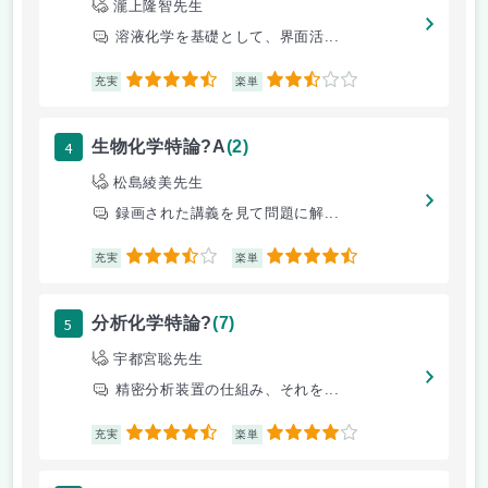
瀧上隆智先生
溶液化学を基礎として、界面活...
4.5
2.5
充実
楽単
4
生物化学特論?A
(2)
松島綾美先生
録画された講義を見て問題に解...
3.5
4.5
充実
楽単
5
分析化学特論?
(7)
宇都宮聡先生
精密分析装置の仕組み、それを...
4.5
4
充実
楽単