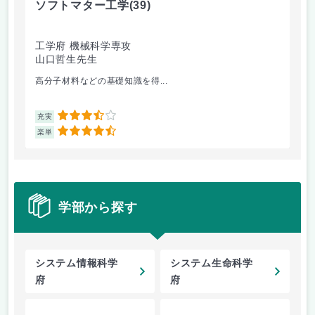
ソフトマター工学
(39)
場
工学府 機械科学専攻
理
山口哲生先生
鈴
高分子材料などの基礎知識を得...
講
3.5
充実
充
4.5
楽単
楽
学部から探す
システム情報科学
システム生命科学
府
府