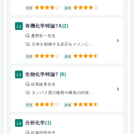
4
4
充実
楽単
12
有機化学特論?A
(2)
桑野良一先生
立体を制御する反応をメインに...
4
4.5
充実
楽単
13
生物化学特論?
(8)
松島綾美先生
タンパク質の種類や構造の内容...
3.5
4.5
充実
楽単
14
分析化学
(1)
松森信明先生