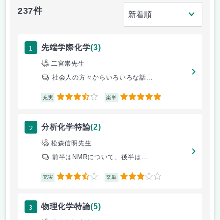
237件
1
先端学際化学
(3)
二宮崇先生
社会人の方々からいろいろな話...
3.5
5
充実
楽単
2
分析化学特論
(2)
松森信明先生
前半はNMRについて、後半は...
3.5
3
充実
楽単
3
物理化学特論
(5)