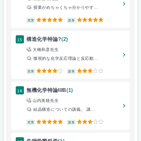
授業がめちゃくちゃ分かりやす...
5
5
充実
楽単
15
構造化学特論?
(2)
大橋和彦先生
微視的な化学反応理論と反応動...
4
3
充実
楽単
16
無機化学特論IIIB
(1)
山内美穂先生
結晶構造についての講義。 講...
5
3
充実
楽単