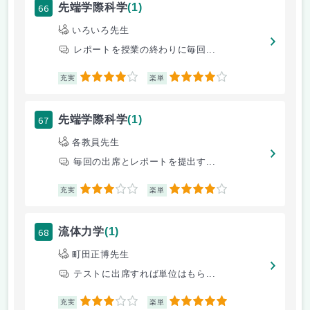
66
先端学際科学
(1)
いろいろ先生
レポートを授業の終わりに毎回...
4
4
充実
楽単
67
先端学際科学
(1)
各教員先生
毎回の出席とレポートを提出す...
3
4
充実
楽単
68
流体力学
(1)
町田正博先生
テストに出席すれば単位はもら...
3
5
充実
楽単