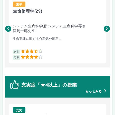
楽単
生命倫理学
(29)
エ
システム生命科学府 システム生命科学専攻
工
酒匂一郎先生
村
生命実験に関する心意気や留意...
授
3.5
充実
充
4
楽単
楽
充実度「★4以上」の授業
もっとみる
充実