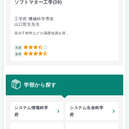
ソフトマター工学
(39)
場
工学府 機械科学専攻
理
山口哲生先生
鈴
高分子材料などの基礎知識を得...
講
3.5
充実
充
4.5
楽単
楽
学部から探す
システム情報科学
システム生命科学
府
府