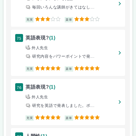
毎回いろんな講師がきてはなし...
3
3
充実
楽単
75
英語表現?
(1)
外人先生
研究内容をパワーポイントで発...
5
5
充実
楽単
76
英語表現?
(1)
外人先生
研究を英語で発表しました。ポ...
5
5
充実
楽単