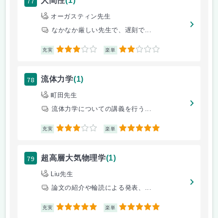
77
人間性
(1)
オーガスティン先生
なかなか厳しい先生で、遅刻で...
3
2
充実
楽単
78
流体力学
(1)
町田先生
流体力学についての講義を行う...
3
5
充実
楽単
79
超高層大気物理学
(1)
Liu先生
論文の紹介や輪読による発表、...
5
5
充実
楽単