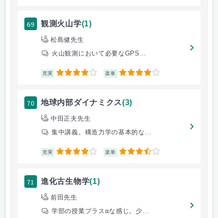
69
観測火山学
(1)
松島健先生
火山観測において必要なGPS...
4
4
充実
楽単
70
地球内部ダイナミクス
(3)
中田正夫先生
集中講義。構造力学の基本的な...
4
3.5
充実
楽単
71
進化古生物学
(1)
前田先生
学部の授業プラスαな感じ。少...