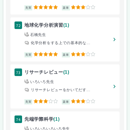
5
3
充実
楽単
72
地球化学分析演習
(1)
石橋先生
化学分析をする上での基本的な...
5
3
充実
楽単
73
リサーチレビュー
(1)
いろいろ先生
リサーチレビューをかいてだす...
3
3
充実
楽単
74
先端学際科学
(1)
いろいろいろいろ先生