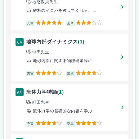
地惑教員先生
解析のイロハを教えてくれる。...
5
3
充実
楽単
64
地球内部ダイナミクス
(1)
中田先生
地球内部に関する物理現象等に...
4
4
充実
楽単
65
流体力学特論
(1)
町田先生
流体力学の基礎的な内容を学ぶ...
4
4
充実
楽単