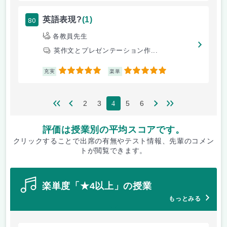
80
英語表現?
(1)
各教員先生
英作文とプレゼンテーション作...
5
5
充実
楽単
2
3
5
6
4
評価は授業別の平均スコアです。
クリックすることで出席の有無やテスト情報、先輩のコメン
トが閲覧できます。
楽単度「★4以上」の授業
もっとみる